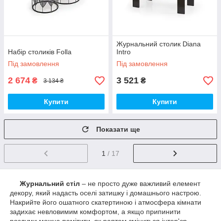
Журнальний столик Diana
Набір столиків Folla
Intro
Під замовлення
Під замовлення
2 674
3 521
₴
₴
3 134 ₴
Купити
Купити
Показати ще
1
/ 17
Журнальний стіл
– не просто дуже важливий елемент
декору, який надасть оселі затишку і домашнього настрою.
Накрийте його ошатного скатертиною і атмосфера кімнати
задихає невловимим комфортом, а якщо припинити
роздуми можна помітити, як раптом зміниться інтер'єр