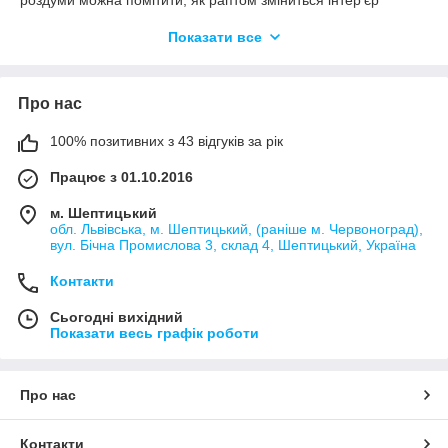
приміщення після покупки. Але навіть якщо б наш товар не
Показати все
володів привабливим дизайном, і тим гарною якістю, яка в
переліку достоїнств цього виробу займає чільну позицію, ми б
нагадали Вам про практичну користь такого предмета
інтер'єру.
Про нас
100% позитивних з 43 відгуків за рік
Працює з 01.10.2016
м. Шептицький
обл. Львівська, м. Шептицький, (раніше м. Червоноград),
вул. Бічна Промислова 3, склад 4, Шептицький, Україна
Контакти
Сьогодні вихідний
Показати весь графік роботи
Про нас
Контакти