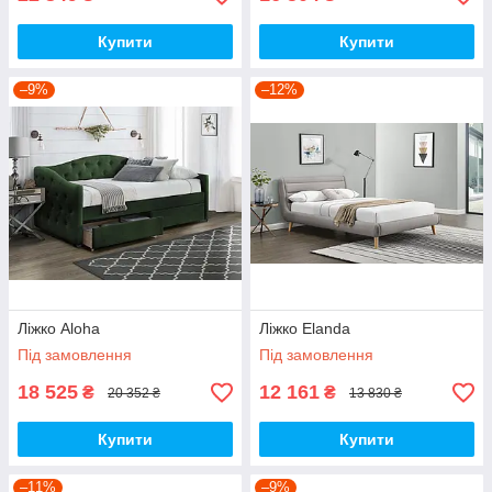
Купити
Купити
–9%
–12%
Ліжко Aloha
Ліжко Elanda
Під замовлення
Під замовлення
18 525
12 161
₴
₴
20 352 ₴
13 830 ₴
Купити
Купити
–11%
–9%