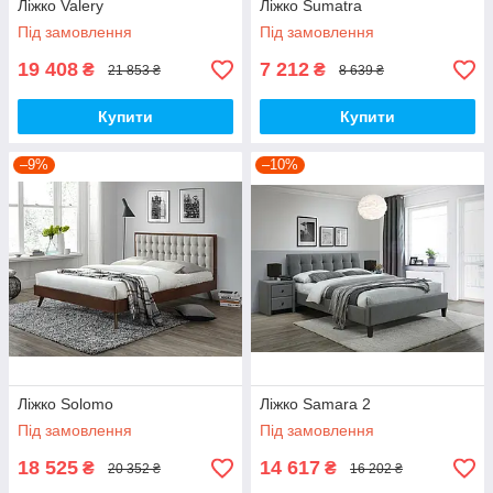
Ліжко Valery
Ліжко Sumatra
Під замовлення
Під замовлення
19 408
7 212
₴
₴
21 853 ₴
8 639 ₴
Купити
Купити
–9%
–10%
Ліжко Solomo
Ліжко Samara 2
Під замовлення
Під замовлення
18 525
14 617
₴
₴
20 352 ₴
16 202 ₴