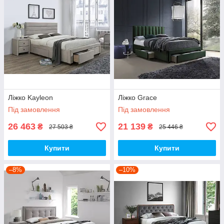
Ліжко Kayleon
Ліжко Grace
Під замовлення
Під замовлення
26 463
21 139
₴
₴
27 503 ₴
25 446 ₴
Купити
Купити
–8%
–10%