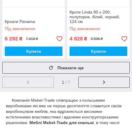
Кроти Linda 90 x 200,
полуторне, білий, чорний,
Кроати Panama
124 см
Під замовлення
Під замовлення
6 292
4 828
₴
₴
7 018 ₴
5 506 ₴
Купити
Купити
Показати ще
1
/ 7
Компанія Mebel-Trade співпрацює з польськими
виробниками які вже не перше десятиліття славиться своїм
виробництвом меблів, яка відрізняється високими
естетичними властивостями і вдалими конструкторськими
рішеннями.
Меблі Mebel-Trade для спальні
, в тому числі
ліжко, займає важливе місце в оформленні інтер'єру кожного