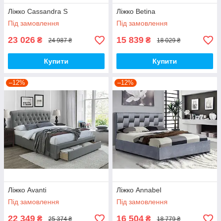
Ліжко Cassandra S
Ліжко Betina
Під замовлення
Під замовлення
23 026
15 839
₴
₴
24 987 ₴
18 029 ₴
Купити
Купити
–12%
–12%
Ліжко Avanti
Ліжко Annabel
Під замовлення
Під замовлення
22 349
16 504
₴
₴
25 374 ₴
18 779 ₴