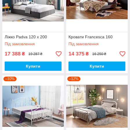
Ліжко Padva 120 х 200
Кровати Francesca 160
Під замовлення
Під замовлення
17 388
14 375
₴
₴
19 287 ₴
16 250 ₴
Купити
Купити
–10%
–12%