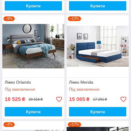
Купити
Купити
–9%
–13%
Ліжко Orlando
Ліжко Merida
Під замовлення
Під замовлення
18 525
15 065
₴
₴
20 316 ₴
17 291 ₴
Купити
Купити
–4%
–17%