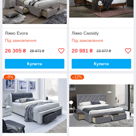
Ліжко Evora
Ліжко Cassidy
Під замовлення
Під замовлення
26 305
20 981
₴
₴
28 471 ₴
23 377 ₴
Купити
Купити
–8%
–12%