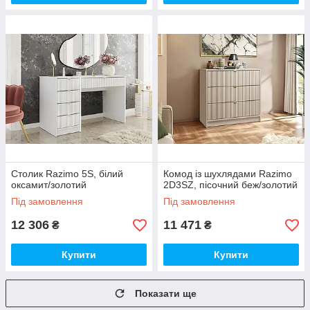
Столик Razimo 5S, білий
Комод із шухлядами Razimo
оксамит/золотий
2D3SZ, пісочний беж/золотий
Під замовлення
Під замовлення
12 306
11 471
₴
₴
Купити
Купити
Показати ще