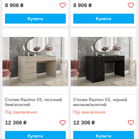
8 906
8 906
₴
₴
Купити
Купити
Столик Razimo 5S, пісочний
Столик Razimo 5S, чорний
беж/золотий
меланж/золотий
Під замовлення
Під замовлення
12 306
12 306
₴
₴
Купити
Купити