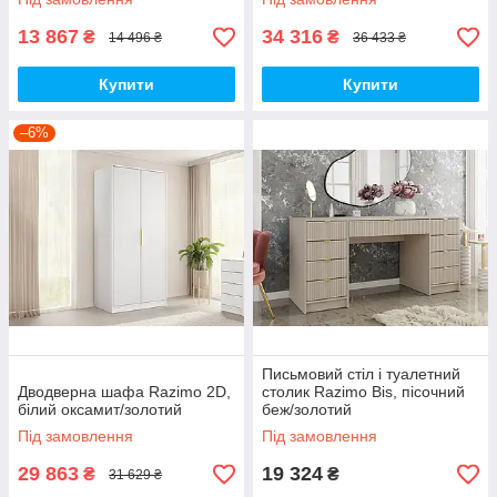
13 867
34 316
₴
₴
14 496 ₴
36 433 ₴
Купити
Купити
–6%
Письмовий стіл і туалетний
Дводверна шафа Razimo 2D,
столик Razimo Bis, пісочний
білий оксамит/золотий
беж/золотий
Під замовлення
Під замовлення
29 863
19 324
₴
₴
31 629 ₴