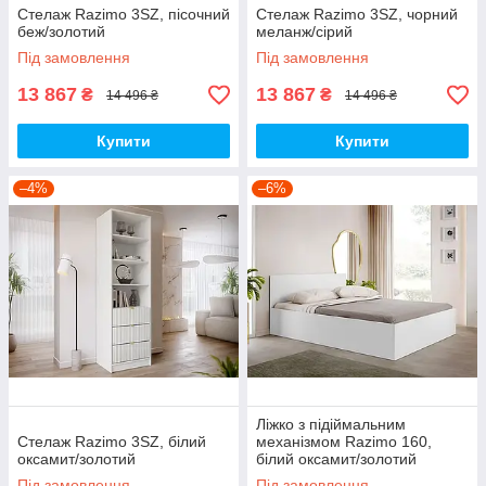
Стелаж Razimo 3SZ, пісочний
Стелаж Razimo 3SZ, чорний
беж/золотий
меланж/сірий
Під замовлення
Під замовлення
13 867
13 867
₴
₴
14 496 ₴
14 496 ₴
Купити
Купити
–4%
–6%
Ліжко з підіймальним
Стелаж Razimo 3SZ, білий
механізмом Razimo 160,
оксамит/золотий
білий оксамит/золотий
Під замовлення
Під замовлення