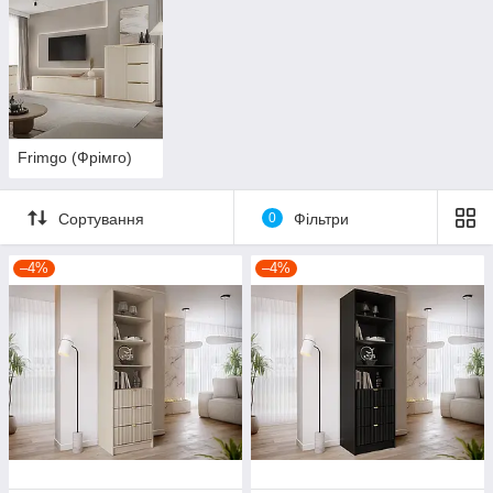
Frimgo (Фрімго)
Сортування
0
Фільтри
–4%
–4%