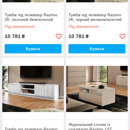
Тумба під телевізор Razimo
Тумба під телевізор Razimo
2K, пісочний беж/золотий
2K, чорний меланж/золотий
Під замовлення
Під замовлення
10 781
10 781
₴
₴
Купити
Купити
Журнальний столик із
Тумба під телевізор Razimo
шухлядою Razimo 1SZ,