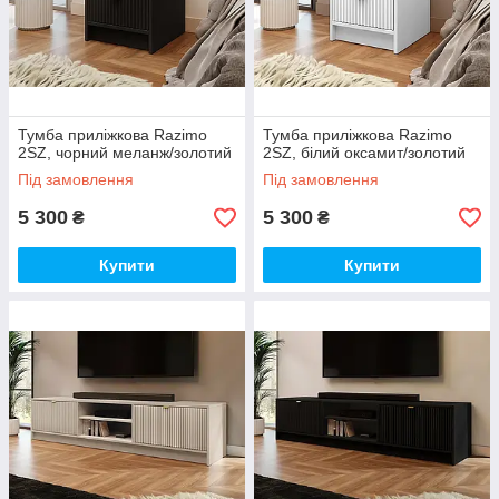
Тумба приліжкова Razimo
Тумба приліжкова Razimo
2SZ, чорний меланж/золотий
2SZ, білий оксамит/золотий
Під замовлення
Під замовлення
5 300
5 300
₴
₴
Купити
Купити