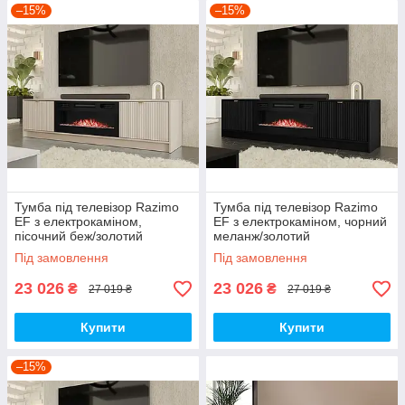
–15%
–15%
Тумба під телевізор Razimo
Тумба під телевізор Razimo
EF з електрокаміном,
EF з електрокаміном, чорний
пісочний беж/золотий
меланж/золотий
Під замовлення
Під замовлення
23 026
23 026
₴
₴
27 019 ₴
27 019 ₴
Купити
Купити
–15%