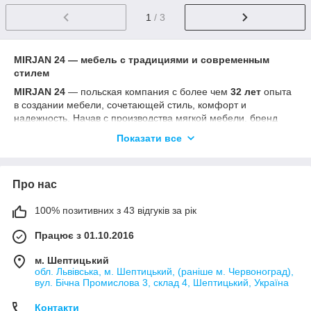
1
/ 3
MIRJAN 24 — мебель с традициями и современным
стилем
MIRJAN 24
— польская компания с более чем
32 лет
опыта
в создании мебели, сочетающей стиль, комфорт и
надежность. Начав с производства мягкой мебели, бренд
вырос до международной сети интернет-магазинов с полным
Показати все
ассортиментом для дома — от диванов и кресел до столов,
шкафов и комодов.
Основные преимущества MIRJAN 24:
Про нас
Собственное производство
— контроль качества
на каждом этапе: от выбора материалов до финальной
100% позитивних з 43 відгуків за рік
отделки.
Працює з 01.10.2016
Широкий ассортимент
— решения для гостиной,
спальни, столовой, кухни и молодежной комнаты.
м. Шептицький
обл. Львівська, м. Шептицький, (раніше м. Червоноград),
Современный дизайн
— от минимализма и
вул. Бічна Промислова 3, склад 4, Шептицький, Україна
скандинавской простоты до классической элегантности
и смелых современных форм.
Контакти