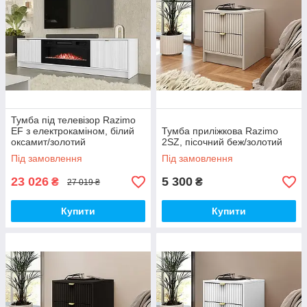
Тумба під телевізор Razimo
EF з електрокаміном, білий
Тумба приліжкова Razimo
оксамит/золотий
2SZ, пісочний беж/золотий
Під замовлення
Під замовлення
23 026
5 300
₴
₴
27 019 ₴
Купити
Купити