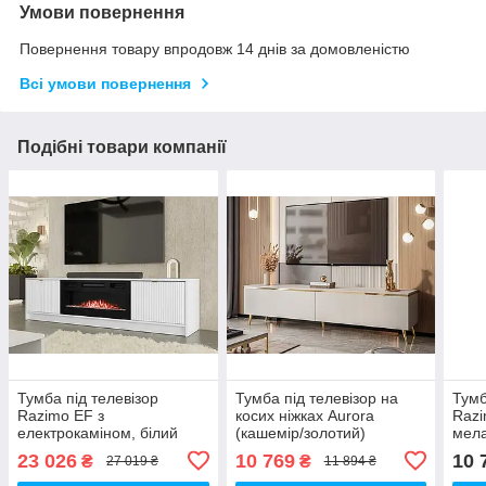
Умови повернення
Повернення товару впродовж 14 днів за домовленістю
Всі умови повернення
Подібні товари компанії
Тумба під телевізор
Тумба під телевізор на
Тумб
Razimo EF з
косих ніжках Aurora
Razi
електрокаміном, білий
(кашемір/золотий)
мела
оксамит/золотий
23 026
10 769
10 
₴
₴
27 019 ₴
11 894 ₴