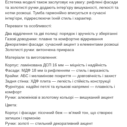
Естетика моделі також заслуговує на увагу: рифлені фасади
та золотисті ручки додають інтер'єру вишуканості, легкості та
нотки розкоші. Тумба гармонійно вписується в сучасні
інтер'єри, підкреслюючи їхній стиль і характер.
Переваги та особливості:
Два відділення та дві полиці: порядок і зручність у зберіганні
Газові доводчики: плавне та комфортне відкривання
Декоративні фасади: сучасний акцент з елементами розкоші
Золотисті ручки: витончена прикраса
Матеріали та виготовлення:
Корпус: ламінована ДСП 16 мм — міцність і надійність
Фасади: МДФ 18 мм із рифленням — стиль і виразність
Крайки: АБС і меламінове покриття — довговічність і захист
Задня стінка: ХДФ плита — легкість і стійкість конструкції
Фурнітура: надійні петлі та кулькові напрямні — плавність і
комфорт
Ручки: алюмінієві в золотому кольорі — вишуканий акцент
Цвета:
Корпус і фасади: пісочний беж — м'який тон, що створює
затишок і гармонію
Ручки: золоті — стильний декоративний акцент