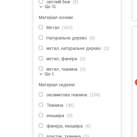
світлий беж
9
Ще 31
Матеріал основи
Метал
162
Натуральне дерево
6
метал, натуральне дерево
3
метал, фанера
3
метал, тканина
3
Ще 1
Матеріал сидіння
оксамитова тканина
106
Тканина
45
екошкіра
9
фанера, екошкіра
6
пластик, тканина
3