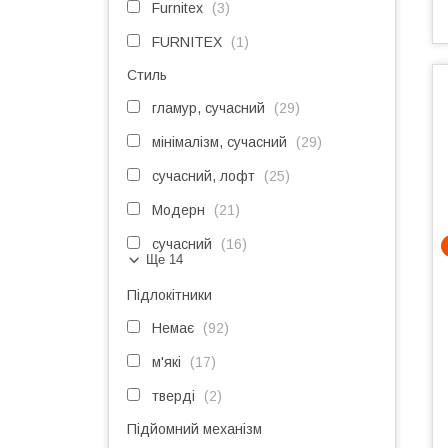
Furnitex
3
FURNITEX
1
Стиль
гламур, сучасний
29
мінімалізм, сучасний
29
сучасний, лофт
25
Модерн
21
сучасний
16
Ще 14
Підлокітники
Немає
92
м'які
17
тверді
2
Підйомний механізм