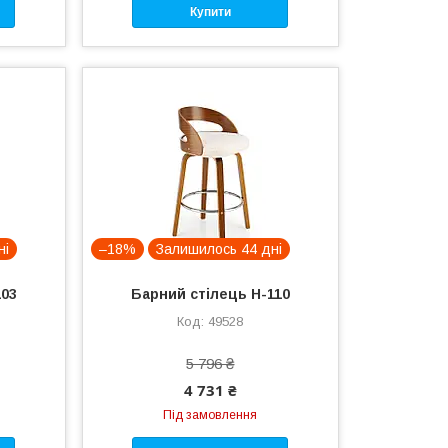
Купити
ні
–18%
Залишилось 44 дні
103
Барний стілець H-110
49528
5 796 ₴
4 731 ₴
Під замовлення