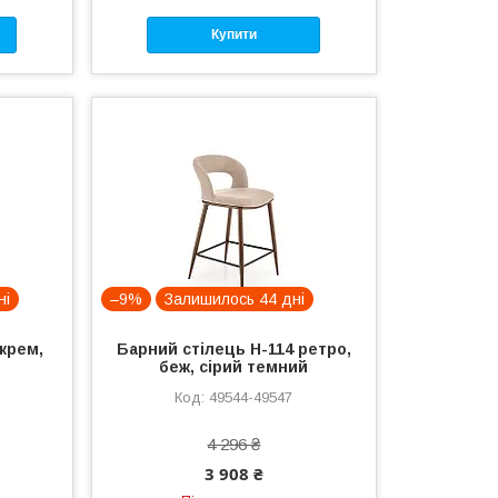
Купити
ні
–9%
Залишилось 44 дні
крем,
Барний стілець H-114 ретро,
беж, сірий темний
49544-49547
4 296 ₴
3 908 ₴