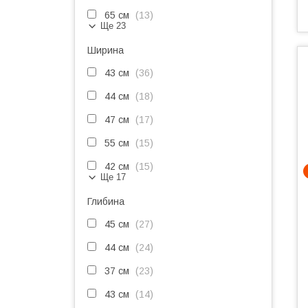
65 см
13
Ще 23
Ширина
43 см
36
44 см
18
47 см
17
55 см
15
42 см
15
Ще 17
Глибина
45 см
27
44 см
24
37 см
23
43 см
14