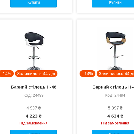
Купити
Купити
–14%
Залишилось 44 дні
–14%
Залишилось 44 д
Барний стілець H-46
Барний стілець H-
24499
24494
4 937 ₴
5 397 ₴
4 223 ₴
4 634 ₴
Під замовлення
Під замовлення