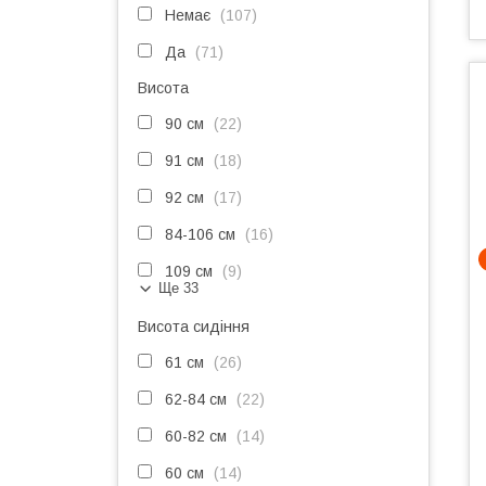
Немає
107
Да
71
Висота
90 см
22
91 см
18
92 см
17
84-106 см
16
109 см
9
Ще 33
Висота сидіння
61 см
26
62-84 см
22
60-82 см
14
60 см
14