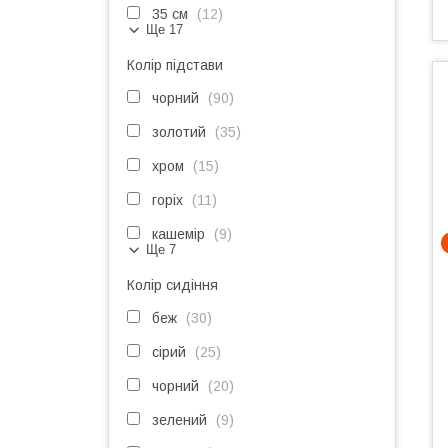
35 см
12
Ще 17
Колір підстави
чорний
90
золотий
35
хром
15
горіх
11
кашемір
9
Ще 7
Колір сидіння
беж
30
сірий
25
чорний
20
зелений
9