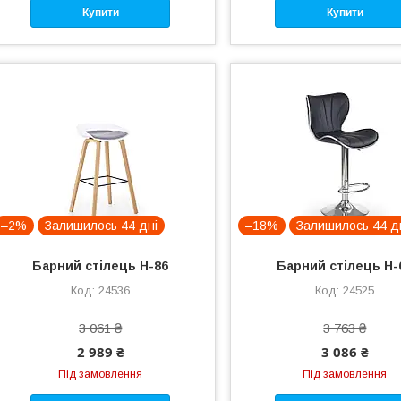
Купити
Купити
–2%
Залишилось 44 дні
–18%
Залишилось 44 д
Барний стілець H-86
Барний стілець H-
24536
24525
3 061 ₴
3 763 ₴
2 989 ₴
3 086 ₴
Під замовлення
Під замовлення