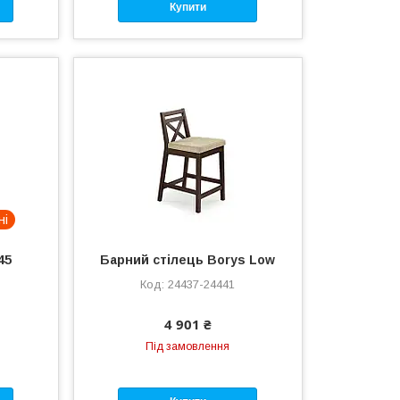
Купити
ні
45
Барний стілець Borys Low
24437-24441
4 901 ₴
Під замовлення