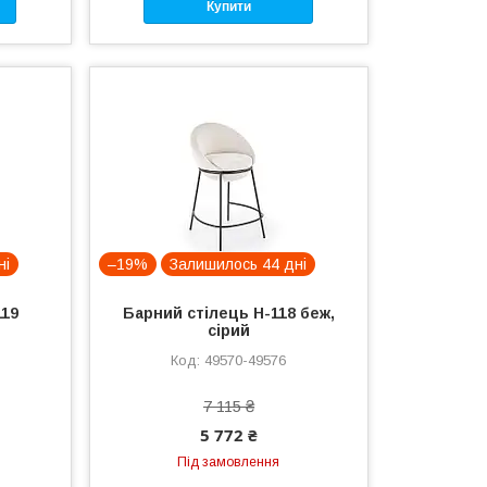
Купити
ні
–19%
Залишилось 44 дні
119
Барний стілець H-118 беж,
сірий
49570-49576
7 115 ₴
5 772 ₴
Під замовлення