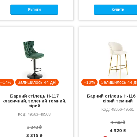
Купити
Купити
–14%
Залишилось 44 дні
–10%
Залишилось 44 д
Барний стілець H-117
Барний стілець H-116 
класичний, зелений темний,
сірий темний
сірий
49556-49561
49563-49568
4 792 ₴
3 848 ₴
4 320 ₴
3 315 ₴