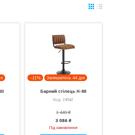
ні
–11%
Залишилось 44 дні
93
Барний стілець H-88
24542
3 449 ₴
3 086 ₴
Під замовлення