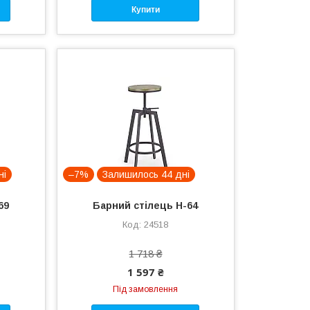
Купити
ні
–7%
Залишилось 44 дні
69
Барний стілець H-64
24518
1 718 ₴
1 597 ₴
Під замовлення