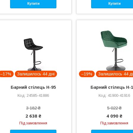
Купити
Купити
–17%
Залишилось 44 дні
–19%
Залишилось 44 д
Барний стілець H-95
Барний стілець H-
24585-41886
41900-41916
3 182 ₴
5 022 ₴
2 638 ₴
4 090 ₴
Під замовлення
Під замовлення