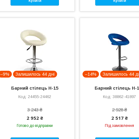
Купити
Купити
–9%
Залишилось 44 дні
–14%
Залишилось 44 д
Барний стілець H-15
Барний стілець H-
24455-24462
38862-41897
3 243 ₴
2 928 ₴
2 952 ₴
2 517 ₴
Готово до відправки
Під замовлення