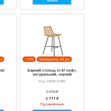
Купити
ні
–18%
Залишилось 44 дні
102
Барний стілець H-97 лофт,
натуральний, чорний
24598-41890
3 376 ₴
2 771 ₴
Під замовлення