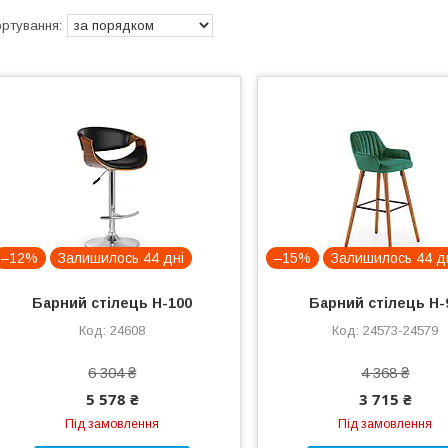
–12%
Залишилось 44 дні
–15%
Залишилось 44 д
Барний стілець H-100
Барний стілець H-
24608
24573-24579
6 304 ₴
4 368 ₴
5 578 ₴
3 715 ₴
Під замовлення
Під замовлення