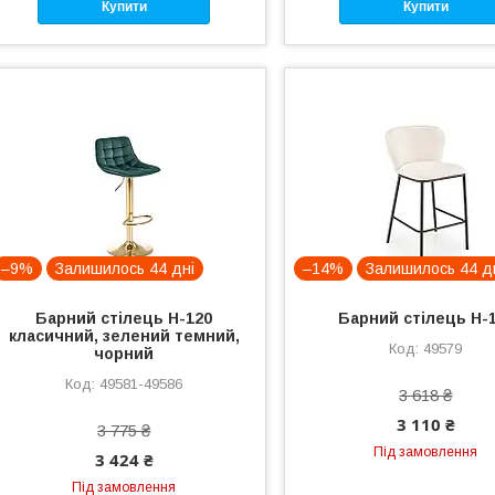
Купити
Купити
–9%
Залишилось 44 дні
–14%
Залишилось 44 д
Барний стілець H-120
Барний стілець H-
класичний, зелений темний,
49579
чорний
49581-49586
3 618 ₴
3 110 ₴
3 775 ₴
Під замовлення
3 424 ₴
Під замовлення