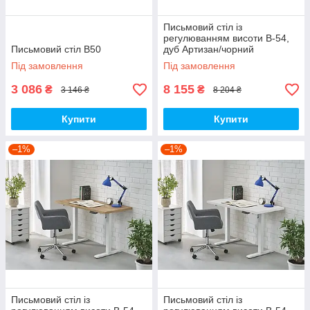
Письмовий стіл із
регулюванням висоти B-54,
Письмовий стіл B50
дуб Артизан/чорний
Під замовлення
Під замовлення
3 086
8 155
₴
₴
3 146 ₴
8 204 ₴
Купити
Купити
–1%
–1%
Письмовий стіл із
Письмовий стіл із