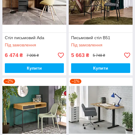
Стіл письмовий Ada
Письмовий стіл B51
Під замовлення
Під замовлення
6 474
5 663
₴
₴
7 006 ₴
5 748 ₴
Купити
Купити
–2%
–1%