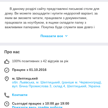
В даному розділі сайту представлені письмові столи для
дому. Ви можете заощадити і купити недорогий варіант, за
яким ви зможете читати, працювати з документами,
працювати за ноутбуком, в ящики складати папку з
важливими паперами. Покупка буде служити вам довго і
виконувати чисто утилітарну функцію. За допомогою
Показати все
декількох кліків мишкою ви зможете замовити собі вподобану
модель. З вами зв'яжеться менеджер, відповість на ваші
запитання.
Про нас
100% позитивних з 42 відгуків за рік
Працює з 01.10.2016
м. Шептицький
обл. Львівська, м. Шептицький, (раніше м. Червоноград),
вул. Бічна Промислова 3, склад 4, Шептицький, Україна
Контакти
Сьогодні працює з 10:00 до 19:00
Показати весь графік роботи