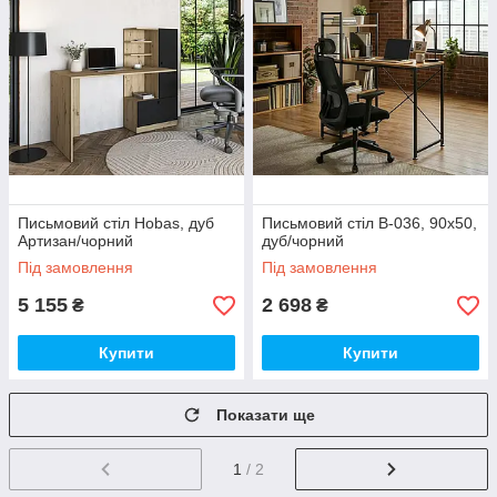
Письмовий стіл Hobas, дуб
Письмовий стіл B-036, 90x50,
Артизан/чорний
дуб/чорний
Під замовлення
Під замовлення
5 155
2 698
₴
₴
Купити
Купити
Показати ще
1
/ 2