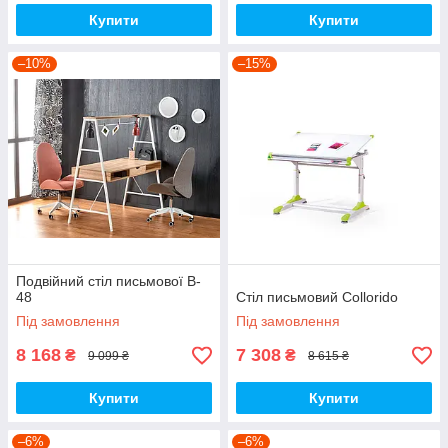
Купити
Купити
–10%
–15%
Подвійний стіл письмової B-
48
Стіл письмовий Collorido
Під замовлення
Під замовлення
8 168
7 308
₴
₴
9 099 ₴
8 615 ₴
Купити
Купити
–6%
–6%