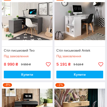
Стіл письмовий Teo
Стіл письмовий Antek
Під замовлення
Під замовлення
8 990
5 191
₴
₴
9 559 ₴
5 518 ₴
Купити
Купити
–8%
–1%