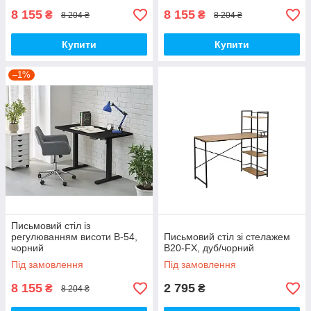
8 155
8 155
₴
₴
8 204 ₴
8 204 ₴
Купити
Купити
–1%
Письмовий стіл із
регулюванням висоти B-54,
Письмовий стіл зі стелажем
чорний
B20-FX, дуб/чорний
Під замовлення
Під замовлення
8 155
2 795
₴
₴
8 204 ₴