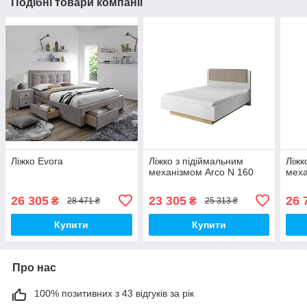
Подібні товари компанії
Ліжко Evora
Ліжко з підіймальним
Ліжк
механізмом Arco N 160
меха
26 305
23 305
26 
₴
₴
28 471 ₴
25 313 ₴
Купити
Купити
Про нас
100% позитивних з 43 відгуків за рік