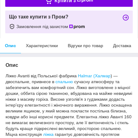
Купити з
Що таке купити з Пром?
Замовлення під захистом
Опис
Характеристики
Відгуки про товар
Доставка
Опис
Ліжко Avanti від Польської фабрика
Halmar (Халмар
) —
двоспальне, привнесе в
спальню
сучасну атмосферу та
забезпечить вам комфортний сон. Ліжко виготовлене з міцної
дошки, оббита сірою тканиною, вбудована на майже невидимі
ніжки з масиву горіха. Високе узголів'я з гудзиками додасть
інтер'єру елегантності і жіночного вираження. Ліжко оснащена
великим ящиком, у який можна покласти постільна білизна,
ковдри або інші корисні предмети. Елегантна ліжко Аванті 160
не вимагає величезного простору, але її витонченість і стиль
будуть краще підкреслені великий, просторою спальнею.
Міцна конструкція
ліжка
гарантує довговічність протягом