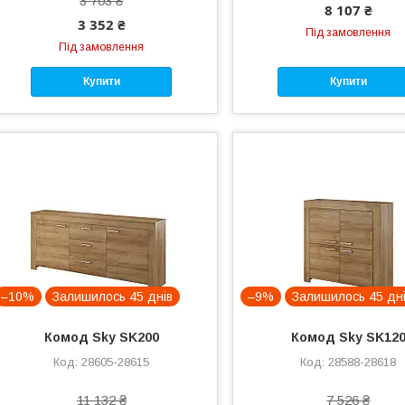
3 703 ₴
8 107 ₴
3 352 ₴
Під замовлення
Під замовлення
Купити
Купити
–10%
Залишилось 45 днів
–9%
Залишилось 45 дн
Комод Sky SK200
Комод Sky SK12
28605-28615
28588-28618
11 132 ₴
7 526 ₴