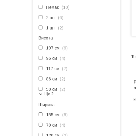
Немає
10
2 шт
6
1 шт
2
Висота
197 см
6
96 см
4
117 см
2
86 см
2
Р
л
50 см
2
Ще 2
к
Ширина
155 см
6
70 см
4
120 см
2