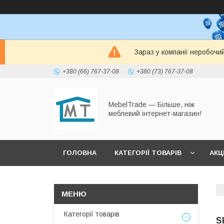
Зараз у компанії неробочи
+380 (66) 767-37-08
+380 (73) 767-37-08
MebelTrade — Більше, ніж
меблевий інтернет-магазин!
ГОЛОВНА
КАТЕГОРІЇ ТОВАРІВ
АКЦІ
Категорії товарів
S