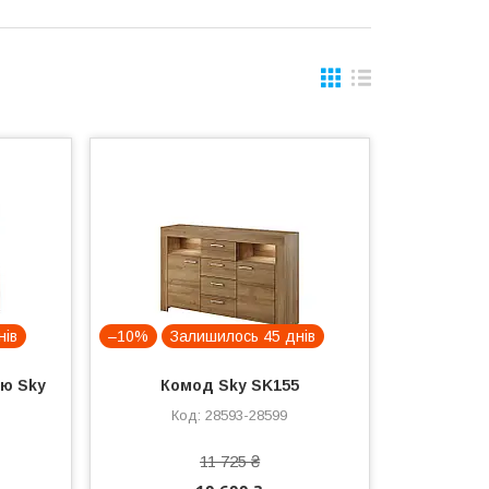
нів
–10%
Залишилось 45 днів
ею Sky
Комод Sky SK155
28593-28599
11 725 ₴