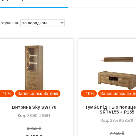
–10%
Залишилось 45 днів
–10%
Залишилось 45 д
Витрина Sky SWT70
Тумба під ТБ з полиц
SRTV155 + P155
28581-28584
28578-28579
9 353 ₴
7 466 ₴