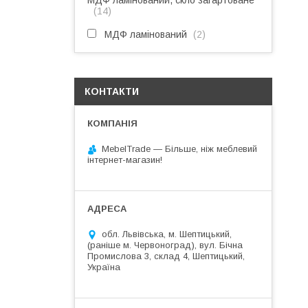
МДФ ламінований, скло загартоване
14
МДФ ламінований
2
КОНТАКТИ
MebelTrade — Більше, ніж меблевий
інтернет-магазин!
обл. Львівська, м. Шептицький,
(раніше м. Червоноград), вул. Бічна
Промислова 3, склад 4, Шептицький,
Україна