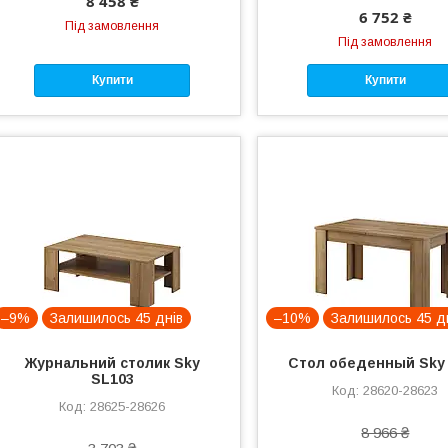
8 458 ₴
6 752 ₴
Під замовлення
Під замовлення
Купити
Купити
–9%
Залишилось 45 днів
–10%
Залишилось 45 д
Журнальний столик Sky
Стол обеденный Sky
SL103
28620-28623
28625-28626
8 966 ₴