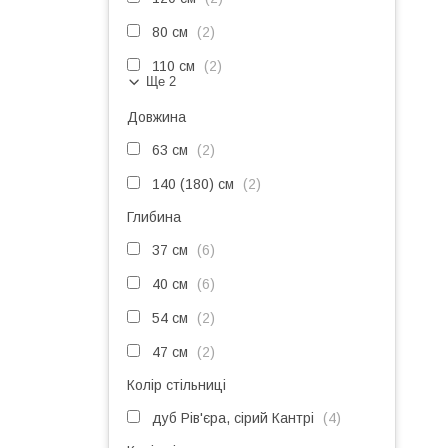
80 см
2
110 см
2
Ще 2
Довжина
63 см
2
140 (180) см
2
Глибина
37 см
6
40 см
6
54 см
2
47 см
2
Колір стільниці
дуб Рів'єра, сірий Кантрі
4