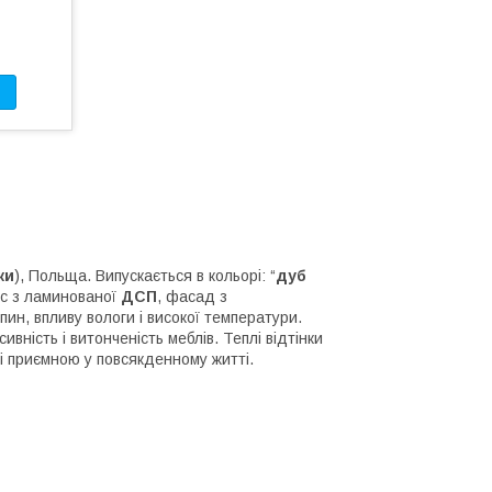
ки
), Польща. Випускається в кольорі: “
дуб
ус з ламинованої
ДСП
, фасад з
пин, впливу вологи і високої температури.
вність і витонченість меблів. Теплі відтінки
 і приємною у повсякденному житті.