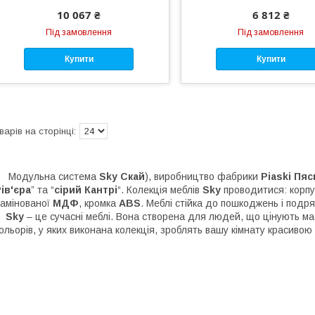
10 067 ₴
6 812 ₴
Під замовлення
Під замовлення
Купити
Купити
Модульна система
Sky
Скай
), виробництво фабрики
Piaski
Пяс
ів'єра
” та “
сірий Кантрі
“. Колекція меблів
Sky
проводитися: корп
амінованої
МДФ
, кромка
ABS
. Меблі стійка до пошкоджень і подря
Sky
– це сучасні меблі. Вона створена для людей, що цінують маси
ольорів, у яких виконана колекція, зроблять вашу кімнату красивою