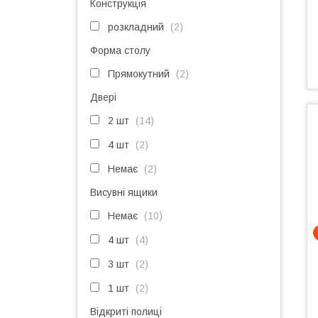
Конструкція
розкладний
2
Форма столу
Прямокутний
2
Двері
2 шт
14
4 шт
2
Немає
2
Висувні ящики
Немає
10
4 шт
4
3 шт
2
1 шт
2
Відкриті полиці