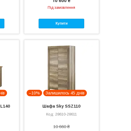
10 600 ₴
Під замовлення
Купити
нів
–10%
Залишилось 45 днів
 L140
Шафа Sky SSZ110
28610-28611
10 660 ₴