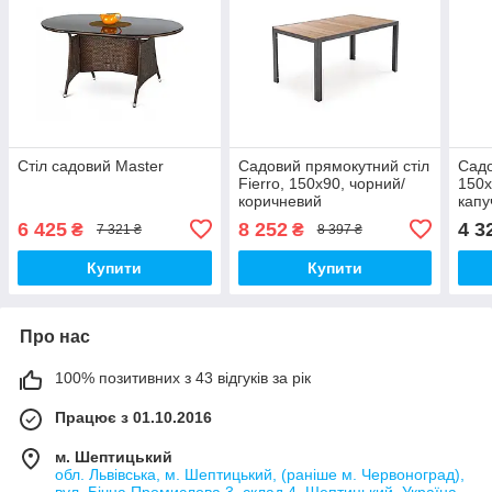
Стіл садовий Master
Садовий прямокутний стіл
Садо
Fierro, 150х90, чорний/
150х
коричневий
капу
6 425
8 252
4 3
₴
₴
7 321 ₴
8 397 ₴
Купити
Купити
Про нас
100% позитивних з 43 відгуків за рік
Працює з 01.10.2016
м. Шептицький
обл. Львівська, м. Шептицький, (раніше м. Червоноград),
вул. Бічна Промислова 3, склад 4, Шептицький, Україна