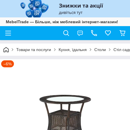
MebelTrade — Більше, ніж меблевий інтернет-магазин!
Товари та послуги
Кухня, їдальня
Столи
Стіл сад
–6%