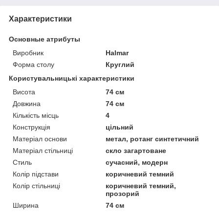
Характеристики
Основные атрибуты
Виробник
Halmar
Форма столу
Круглий
Користувальницькі характеристики
Висота
74 см
Довжина
74 см
Кількість місць
4
Конструкція
цільний
Матеріал основи
метал, ротанг синтетичний
Матеріал стільниці
скло загартоване
Стиль
сучасний, модерн
Колір підстави
коричневий темний
Колір стільниці
коричневий темний,
прозорий
Ширина
74 см