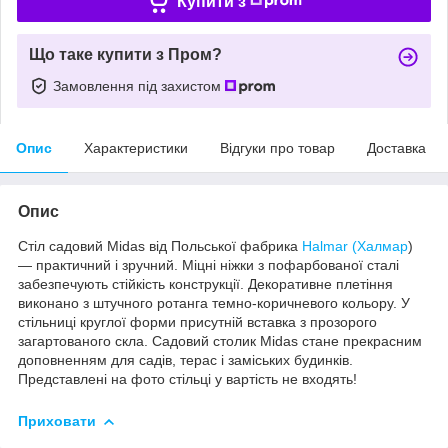
Купити з
Що таке купити з Пром?
Замовлення під захистом
Опис
Характеристики
Відгуки про товар
Доставка
Опис
Стіл садовий Midas від Польської фабрика
Halmar (Халмар
)
— практичний і зручний. Міцні ніжки з пофарбованої сталі
забезпечують стійкість конструкції. Декоративне плетіння
виконано з штучного ротанга темно-коричневого кольору. У
стільниці круглої форми присутній вставка з прозорого
загартованого скла. Садовий столик Midas стане прекрасним
доповненням для садів, терас і заміських будинків.
Представлені на фото стільці у вартість не входять!
Приховати