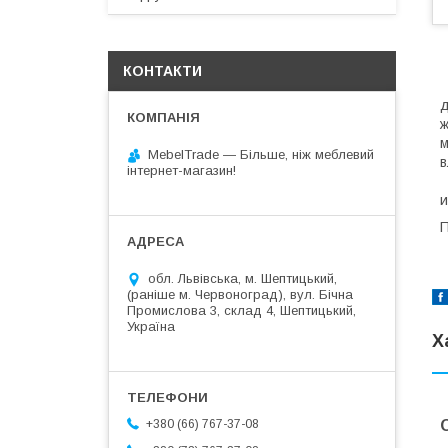
КОНТАКТИ
П
д
ж
м
MebelTrade — Більше, ніж меблевий
в
інтернет-магазин!
М
и
П
обл. Львівська, м. Шептицький,
(раніше м. Червоноград), вул. Бічна
Промислова 3, склад 4, Шептицький,
Україна
Х
+380 (66) 767-37-08