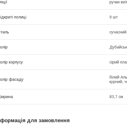
пції
ручки виї
ідкриті полиці
9 шт
тиль
сучасний,
олір
Дубайськ
олір корпусу
сірий пл
білий Аль
олір фасаду
курний, 
Ширина
83,7 см
нформація для замовлення