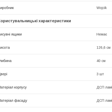
иробник
Wojcik
Користувальницькі характеристики
исувні ящики
Немає
исота
126,6 см
либина
40 см
вері
3 шт
атеріал корпусу
ДСП лам
атеріал фасаду
ДСП лам