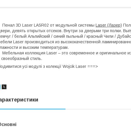
енал 3D Laser LASR02 от модульной системы
Laser (Лазер
) Пол
вери, девять открытых отсеков. Внутри за дверьми три полки. Вып
емчуг / белый Альпийский / синий пыльный / красный Чили / Дубай
ебели Laser производиться из высококачественной ламинированн
лажности и высоким температурам.
ебельная коллекция Laser – это современное и оригинальное и
 своеобразный стиль.
одивитися усі модулі з колекції Wojcik Laser ===>
арактеристики
Основні