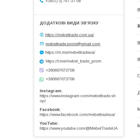
+380 (73) 767-37-08
В
https://mebeltrade.com.ua/
В
mebeltrade.prom@gmail.com
https://m.me/mebeltradeua/
В
https://t.me/mebel_trade_prom
+380667673708
Г
+380667673708
Instagram
Д
https://www.instagram.com/mebeltrade.sh
op/
М
Facebook
https://www.facebook.com/mebeltradeua/
YouTube
М
https://www.youtube.com/@MebelTradeUA