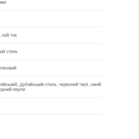
мки
 хай тек
ий стиль
атиновий
пійський, Дубайський стиль, червоний Чилі, синій
чорний перли