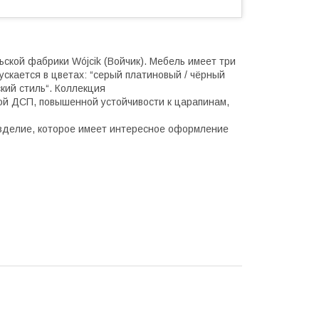
ьской фабрики Wójcik (Войчик). Мебель имеет три
ускается в цветах: “серый платиновый / чёрный
ский стиль“. Коллекция
ой ДСП, повышенной устойчивости к царапинам,
зделие, которое имеет интересное оформление