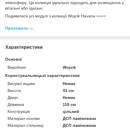
атмосферу. Ця колекція ідеально підходить для розміщення у
вітальні або їдальні.
Подивитися усі модулі з колекції Wojcik Havana ===>
Приховати
Характеристики
Основні
Виробник
Wojcik
Користувальницькі характеристики
Висувні ящики
Немає
Висота
43 см
Двері
Немає
Довжина
110 см
Конструкція
цільний
Матеріал основи
ДСП ламінована
Матеріал стільниці
ДСП ламінована