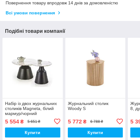
Повернення товару впродовж 14 днів за домовленістю
Всі умови повернення
Подібні товари компанії
Набір із двох журнальних
Журнальний столик
Журн
столиків Magneta, білий
Woody S
8, д
мармур/чорний
5 554
5 772
5 3
₴
₴
5 651 ₴
6 788 ₴
Купити
Купити