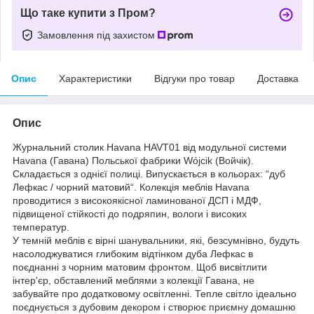
Що таке купити з Пром?
Замовлення під захистом
Опис
Характеристики
Відгуки про товар
Доставка
Опис
Журнальний столик Havana HAVT01 від модульної системи
Havana (Гавана) Польської фабрики Wójcik (Войчік).
Складається з однієї полиці. Випускається в кольорах: “дуб
Лефкас / чорний матовий“. Колекція меблів Havana
проводитися з високоякісної ламинованої ДСП і МДФ,
підвищеної стійкості до подряпин, вологи і високих
температур.
У темній меблів є вірні шанувальники, які, безсумнівно, будуть
насолоджуватися глибоким відтінком дуба Лефкас в
поєднанні з чорним матовим фронтом. Щоб висвітлити
інтер'єр, обставлений меблями з колекції Гавана, не
забувайте про додатковому освітленні. Тепле світло ідеально
поєднується з дубовим декором і створює приємну домашню