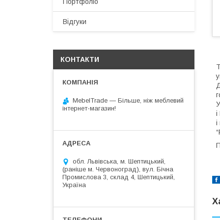
Портфоліо
Відгуки
КОНТАКТИ
Т
у
Д
г
MebelTrade — Більше, ніж меблевий
У
інтернет-магазин!
і
і
“
П
обл. Львівська, м. Шептицький,
(раніше м. Червоноград), вул. Бічна
Промислова 3, склад 4, Шептицький,
Україна
Х