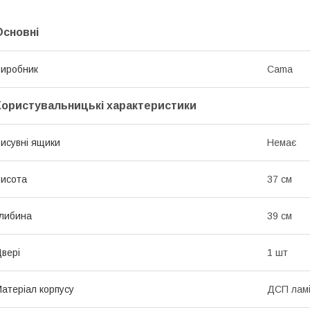
Основні
иробник
Cama
Користувальницькі характеристики
исувні ящики
Немає
исота
37 см
либина
39 см
вері
1 шт
атеріал корпусу
ДСП лам