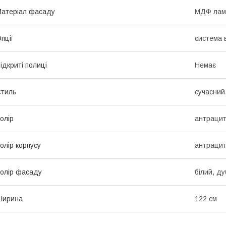
атеріал фасаду
МДФ лам
пції
система 
ідкриті полиці
Немає
тиль
сучасний,
олір
антрацит
олір корпусу
антрацит
олір фасаду
білий, д
Ширина
122 см