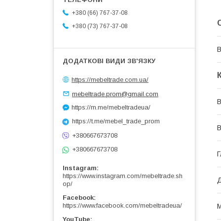
+380 (66) 767-37-08
+380 (73) 767-37-08
В
https://mebeltrade.com.ua/
mebeltrade.prom@gmail.com
В
https://m.me/mebeltradeua/
https://t.me/mebel_trade_prom
В
+380667673708
+380667673708
Г
Instagram
https://www.instagram.com/mebeltrade.sh
Д
op/
Facebook
https://www.facebook.com/mebeltradeua/
М
YouTube