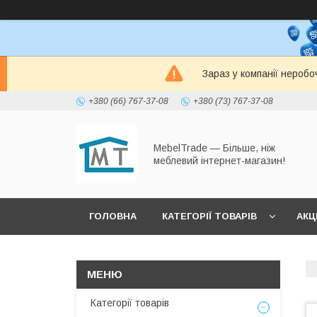
Зараз у компанії неробо
+380 (66) 767-37-08
+380 (73) 767-37-08
MebelTrade — Більше, ніж
меблевий інтернет-магазин!
ГОЛОВНА
КАТЕГОРІЇ ТОВАРІВ
АКЦІ
Категорії товарів