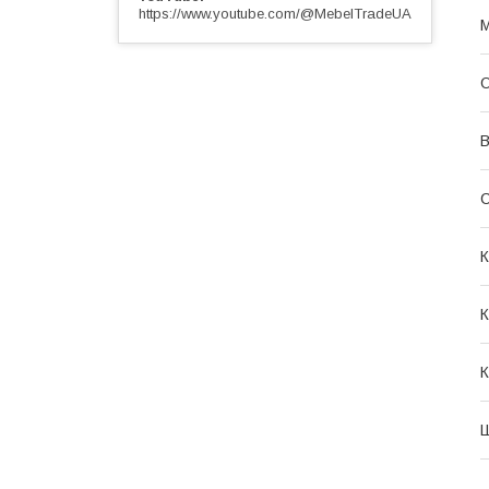
https://www.youtube.com/@MebelTradeUA
М
О
В
С
К
К
К