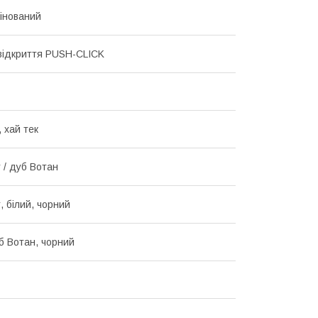
інований
відкриття PUSH-CLICK
 хай тек
 / дуб Вотан
, білий, чорний
уб Вотан, чорний