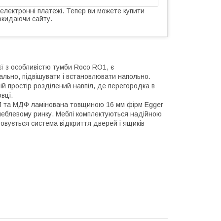
 електронні платежі. Тепер ви можете купити
окидаючи сайту.
єї з особливістю тумби Roco RО1, є
кально, підвішувати і встановлювати напольно.
ній простір розділений навпіл, де перегородка в
вці.
СП та МДФ ламінована товщиною 16 мм фірм Egger
 меблевому ринку. Меблі комплектуються надійною
товується система відкриття дверей і ящиків