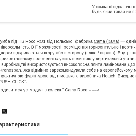
У компанії підключені
будь-який товар не п
умба під ТВ Roco RО1 від Польської фабрика
Cama (Кама
) — одні
ніверсальність. В її можливості: розміщення горизонтально і верти
верки відкриваються вгору або в сторону (вліво / вправо). Внутріш
оризонтальному положенні служить поличкою у вертикальній устано
 виробництві використовується високоякісна плита ламінована Д
 Kronospan, яка відмінно зарекомендувала себе на європейському
 практичною фурнітурою від німецького виробника Hettich. Викорис
PUSH-CLICK“.
одивитися усі модулі з колекції Cama Roco ===>
арактеристики