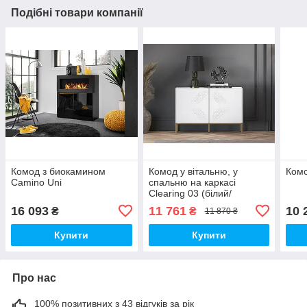
Подібні товари компанії
Комод з биокамином
Комод у вітальню, у
Ком
Camino Uni
спальню на каркасі
Clearing 03 (білий/
золотий)
16 093
11 761
10 
₴
₴
11 870 ₴
Купити
Купити
Про нас
100% позитивних з 43 відгуків за рік