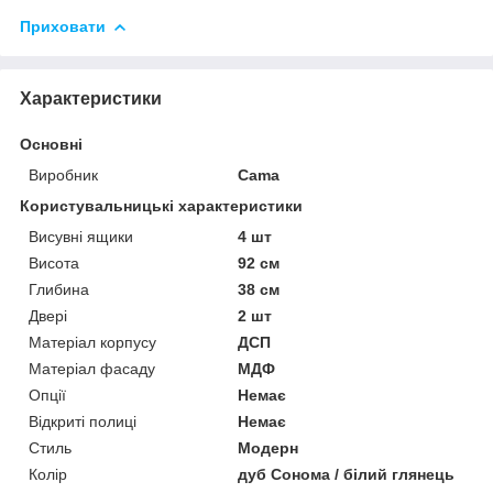
Приховати
Характеристики
Основні
Виробник
Cama
Користувальницькі характеристики
Висувні ящики
4 шт
Висота
92 см
Глибина
38 см
Двері
2 шт
Матеріал корпусу
ДСП
Матеріал фасаду
МДФ
Опції
Немає
Відкриті полиці
Немає
Стиль
Модерн
Колір
дуб Сонома / білий глянець