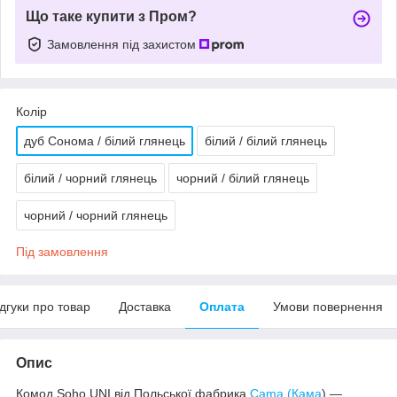
Що таке купити з Пром?
Замовлення під захистом
Колір
дуб Сонома / білий глянець
білий / білий глянець
білий / чорний глянець
чорний / білий глянець
чорний / чорний глянець
Під замовлення
ідгуки про товар
Доставка
Оплата
Умови повернення
Опис
Комод Soho UNI від Польської фабрика
Cama (Кама
) —