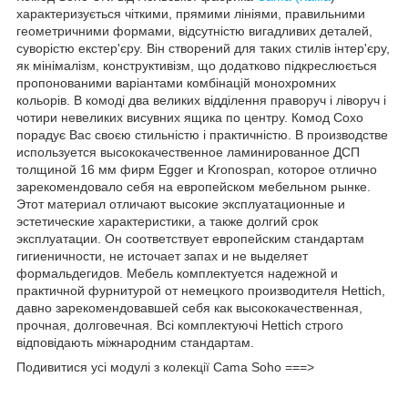
характеризується чіткими, прямими лініями, правильними
геометричними формами, відсутністю вигадливих деталей,
суворістю екстер'єру. Він створений для таких стилів інтер'єру,
як мінімалізм, конструктивізм, що додатково підкреслюється
пропонованими варіантами комбінацій монохромних
кольорів. В комоді два великих відділення праворуч і ліворуч і
чотири невеликих висувних ящика по центру. Комод Сохо
порадує Вас своєю стильністю і практичністю. В производстве
используется высококачественное ламинированное ДСП
толщиной 16 мм фирм Egger и Kronospan, которое отлично
зарекомендовало себя на европейском мебельном рынке.
Этот материал отличают высокие эксплуатационные и
эстетические характеристики, а также долгий срок
эксплуатации. Он соответствует европейским стандартам
гигиеничности, не источает запах и не выделяет
формальдегидов. Мебель комплектуется надежной и
практичной фурнитурой от немецкого производителя Hettich,
давно зарекомендовавшей себя как высококачественная,
прочная, долговечная. Всі комплектуючі Hettich строго
відповідають міжнародним стандартам.
Подивитися усі модулі з колекції Cama Soho ===>