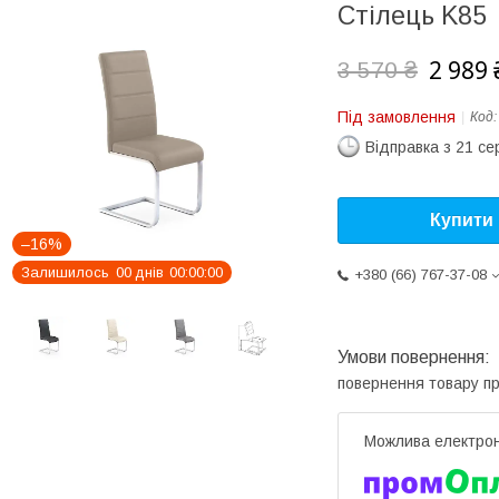
Стілець K85
2 989 
3 570 ₴
Під замовлення
Код
Відправка з 21 се
Купити
–16%
Залишилось
0
0
днів
0
0
0
0
0
0
+380 (66) 767-37-08
повернення товару п