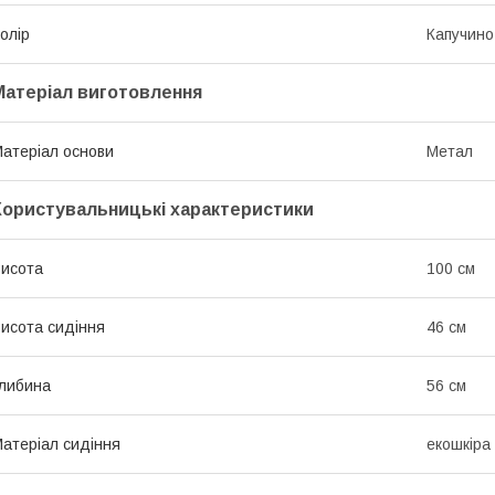
олір
Капучино
Матеріал виготовлення
атеріал основи
Метал
Користувальницькі характеристики
исота
100 см
исота сидіння
46 см
либина
56 см
атеріал сидіння
екошкіра