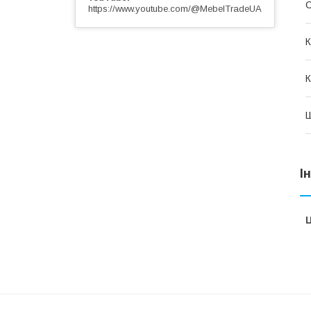
С
https://www.youtube.com/@MebelTradeUA
К
К
І
Ц