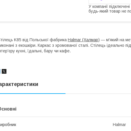
У компанії підключені
будь-який товар не п
тілець K85 від Польської фабрика
Halmar (Халмар
) — м'який на ме
иконані з екошкіри. Каркас з хромованої сталі. Стілець ідеально п
нтер'єру кухні, їдальні, бару чи кафе.
арактеристики
Основні
иробник
Halmar