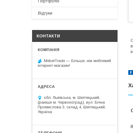
Портфоліо
Відгуки
КОНТАКТИ
С
в
і
MebelTrade — Більше, ніж меблевий
інтернет-магазин!
Х
обл. Львівська, м. Шептицький,
(раніше м. Червоноград), вул. Бічна
Промислова 3, склад 4, Шептицький,
Україна
В