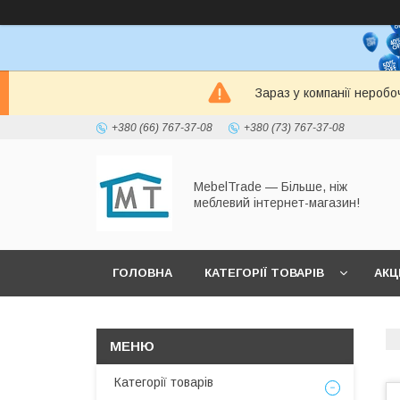
Зараз у компанії неробо
+380 (66) 767-37-08
+380 (73) 767-37-08
MebelTrade — Більше, ніж
меблевий інтернет-магазин!
ГОЛОВНА
КАТЕГОРІЇ ТОВАРІВ
АКЦІ
Категорії товарів