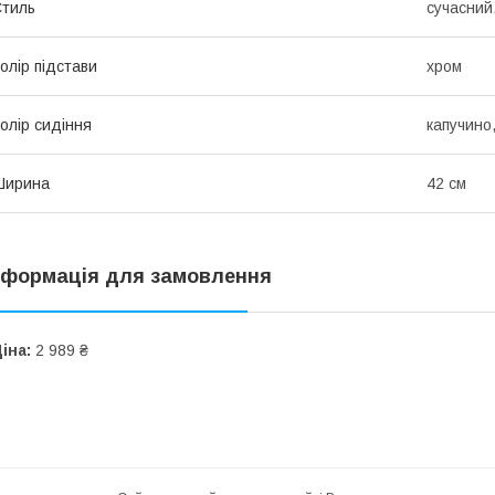
тиль
сучасний
олір підстави
хром
олір сидіння
капучино,
Ширина
42 см
нформація для замовлення
іна:
2 989 ₴