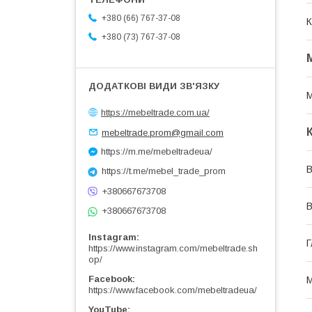
+380 (66) 767-37-08
К
+380 (73) 767-37-08
М
https://mebeltrade.com.ua/
mebeltrade.prom@gmail.com
https://m.me/mebeltradeua/
В
https://t.me/mebel_trade_prom
+380667673708
В
+380667673708
Instagram
Г
https://www.instagram.com/mebeltrade.sh
op/
Facebook
М
https://www.facebook.com/mebeltradeua/
YouTube