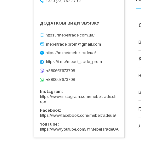
+380 (73) 767-37-08
https://mebeltrade.com.ua/
В
mebeltrade.prom@gmail.com
https://m.me/mebeltradeua/
https://t.me/mebel_trade_prom
+380667673708
В
+380667673708
Instagram
В
https://www.instagram.com/mebeltrade.sh
op/
Г
Facebook
https://www.facebook.com/mebeltradeua/
YouTube
Д
https://www.youtube.com/@MebelTradeUA