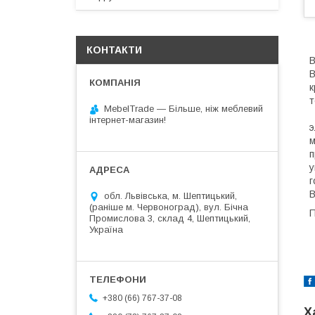
КОНТАКТИ
В
В
к
т
MebelTrade — Більше, ніж меблевий
К
інтернет-магазин!
э
м
п
у
г
В
обл. Львівська, м. Шептицький,
(раніше м. Червоноград), вул. Бічна
П
Промислова 3, склад 4, Шептицький,
Україна
+380 (66) 767-37-08
Х