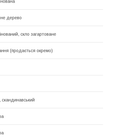
інована
ьне дерево
нований, скло загартоване
вання (продається окремо)
, скандинавський
ра
ра