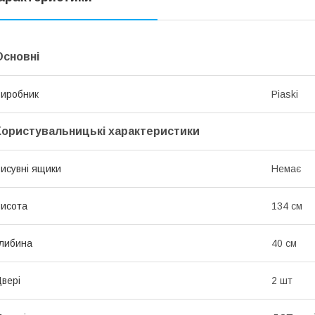
Основні
иробник
Piaski
Користувальницькі характеристики
исувні ящики
Немає
исота
134 см
либина
40 см
вері
2 шт