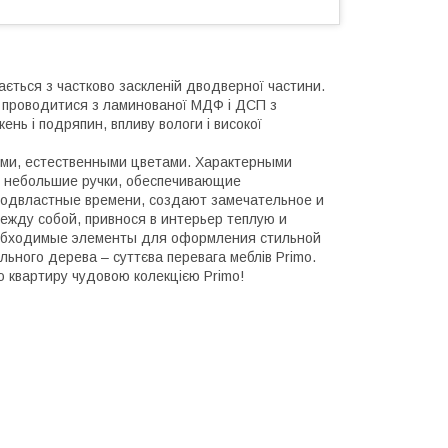
ається з частково заскленій дводверної частини.
imo проводитися з ламинованої МДФ і ДСП з
нь і подряпин, впливу вологи і високої
ими, естественными цветами. Характерными
 небольшие ручки, обеспечивающие
подвластные времени, создают замечательное и
ежду собой, привнося в интерьер теплую и
еобходимые элементы для оформления стильной
льного дерева – суттєва перевага меблів Primo.
ю квартиру чудовою колекцією Primo!