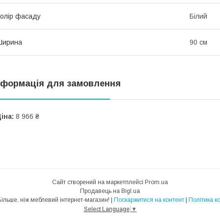
олір фасаду
Білий
Ширина
90 см
нформація для замовлення
іна:
8 966 ₴
Сайт створений на маркетплейсі
Prom.ua
Продавець на Bigl.ua
MebelTrade — Більше, ніж меблевий інтернет-магазин! |
Поскаржитися на контент
|
Політика к
Select Language
▼