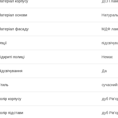
атеріал корпусу
ДСП лам
атеріал основи
Натурал
атеріал фасаду
МДФ ламі
пції
підсвічу
ідкриті полиці
Немає
ідсвічування
Да
тиль
сучасний
олір корпусу
дуб Рів'є
олір підстави
дуб Рів'є