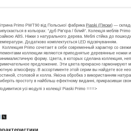
ітрина Primo PWT90 від Польської фабрика
Piaski (Пяски
) — склад
ипускається в кольорах: “дуб Рів'єра / білий“. Колекція меблів Pr
райкою ABS. Ніжки з натурального дерева. Меблі стійка до пошкодже
емператури. Додатково комплектується LED підсвічуванням.
оллекция Primo сочетает в себе современный характер со свеж
лементами коллекции являются приподнятые деревянные ножки и
инималистичную форму. Цвета, в которых сделана коллекция, не
римечательное предложение. Эти цвета прекрасно гармонируют м
ютную атмосферу. В ассортименте этой серии вы найдете все н
остиной, столовой и холла. Якісна обробка з використанням натура
иберіть простоту в найбільш ефектному виданні, прикрасивши сво
одивитися усі модулі з колекції Piaski Primo ===>
арактеристики