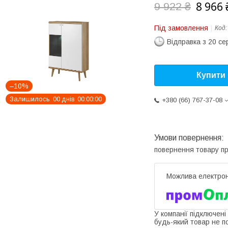
8 966 
9 922 ₴
Під замовлення
Код
Відправка з 20 се
Купити
–10%
Залишилось
0
0
днів
0
0
0
0
0
0
+380 (66) 767-37-08
повернення товару п
У компанії підключені
будь-який товар не п