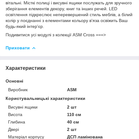
вітальні. Місткі полиці і висувні ящики послужать для зручного
зберігання елементів декору, книг та інших речей. LED
освітлення підкреслює неперевершений стиль меблів, а білий
колір у поєднанні з елементами кольору в'яза освіжить Ваш
будь-який інтер'єр.
Подивитися усі модулі з колекції ASM Cross ===>
Приховати
Характеристики
Основні
Виробник
ASM
Користувальницькі характеристики
Висувні ящики
2 шт
Висота
110 см
Глибина
40 см
Двері
2 шт
Матеріал корпусу
ДСП ламінована