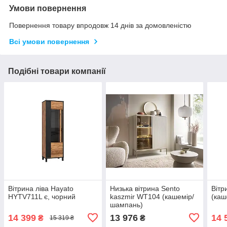
Умови повернення
Повернення товару впродовж 14 днів за домовленістю
Всі умови повернення
Подібні товари компанії
Вітрина ліва Hayato
Низька вітрина Sento
Вітр
HYTV711L є, чорний
kaszmir WT104 (кашемір/
(каш
шампань)
14 399
13 976
14 
₴
₴
15 319 ₴