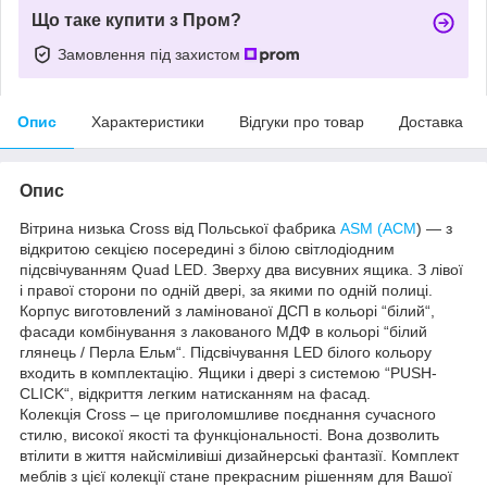
Що таке купити з Пром?
Замовлення під захистом
Опис
Характеристики
Відгуки про товар
Доставка
Опис
Вітрина низька Cross від Польської фабрика
ASM (АСМ
) — з
відкритою секцією посередині з білою світлодіодним
підсвічуванням Quad LED. Зверху два висувних ящика. З лівої
і правої сторони по одній двері, за якими по одній полиці.
Корпус виготовлений з ламінованої ДСП в кольорі “білий“,
фасади комбінування з лакованого МДФ в кольорі “білий
глянець / Перла Ельм“. Підсвічування LED білого кольору
входить в комплектацію. Ящики і двері з системою “PUSH-
CLICK“, відкриття легким натисканням на фасад.
Колекція Cross – це приголомшливе поєднання сучасного
стилю, високої якості та функціональності. Вона дозволить
втілити в життя найсміливіші дизайнерські фантазії. Комплект
меблів з цієї колекції стане прекрасним рішенням для Вашої