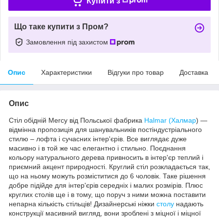
Купити з
Що таке купити з Пром?
Замовлення під захистом
Опис
Характеристики
Відгуки про товар
Доставка
Опис
Стіл обідній Mercy від Польської фабрика
Halmar (Халмар
) —
відмінна пропозиція для шанувальників постіндустріального
стилю – лофта і сучасних інтер'єрів. Все виглядає дуже
масивно і в той же час елегантно і стильно. Поєднання
кольору натурального дерева привносить в інтер'єр теплий і
приємний акцент природності. Круглий стіл розкладається так,
що на ньому можуть розміститися до 6 чоловік. Таке рішення
добре підійде для інтер'єрів середніх і малих розмірів. Плюс
круглих столів ще і в тому, що поруч з ними можна поставити
непарна кількість стільців! Дизайнерські ніжки
столу
надають
конструкції масивний вигляд, вони зроблені з міцної і міцної