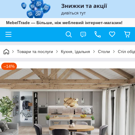
MebelTrade — Більше, ніж меблевий інтернет-магазин!
Товари та послуги
Кухня, їдальня
Столи
Стіл обі
–14%