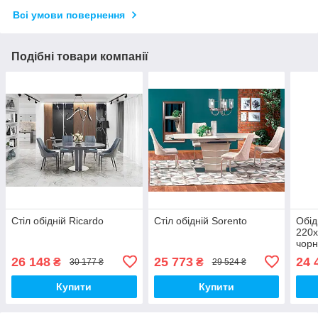
Всі умови повернення
Подібні товари компанії
Стіл обідній Ricardo
Стіл обідній Sorento
Обід
220х
чор
26 148
25 773
24 
₴
₴
30 177 ₴
29 524 ₴
Купити
Купити