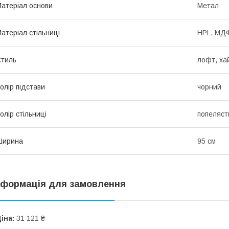
атеріал основи
Метал
атеріал стільниці
HPL, МД
тиль
лофт, ха
олір підстави
чорний
олір стільниці
попеляст
Ширина
95 см
нформація для замовлення
іна:
31 121 ₴