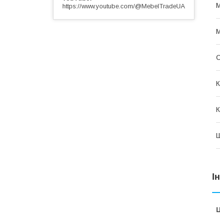
М
https://www.youtube.com/@MebelTradeUA
М
С
К
К
І
Ц