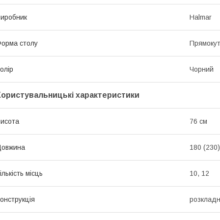
иробник
Halmar
орма столу
Прямоку
олір
Чорний
Користувальницькі характеристики
исота
76 см
Довжина
180 (230)
ількість місць
10, 12
онструкція
розклад