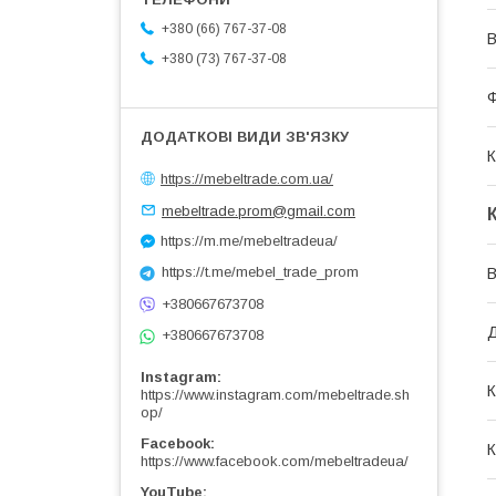
+380 (66) 767-37-08
В
+380 (73) 767-37-08
Ф
К
https://mebeltrade.com.ua/
mebeltrade.prom@gmail.com
https://m.me/mebeltradeua/
https://t.me/mebel_trade_prom
В
+380667673708
+380667673708
Instagram
К
https://www.instagram.com/mebeltrade.sh
op/
Facebook
К
https://www.facebook.com/mebeltradeua/
YouTube