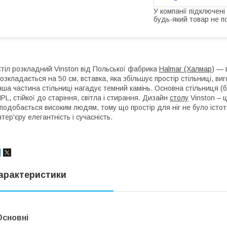
У компанії підключені
будь-який товар не п
тіл розкладний Vinston від Польської фабрика
Halmar (Халмар
) — 
озкладається на 50 см, вставка, яка збільшує простір стільниці, ви
нша частина стільниці нагадує темний камінь. Основна стільниця (б
PL, стійкої до старіння, світла і стирання. Дизайн
столу
Vinston – ц
подобається високим людям, тому що простір для ніг не було істо
нтер'єру елегантність і сучасність.
арактеристики
Основні