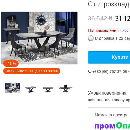
Стіл розклад
31 1
36 542 ₴
Під замовлення
Код
Відправка з 22 се
Купити
–15%
Залишилось
0
0
днів
0
0
0
0
0
0
+380 (66) 767-37-08
повернення товару п