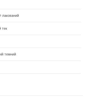
Ф лакований
й тек
ий темний