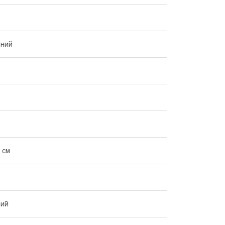
тний
 см
ний