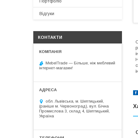
Портфоліо
Відгуки
КОНТАКТИ
С
р
і
H
MebelTrade — Більше, ніж меблевий
с
інтернет-магазин!
і
обл. Львівська, м. Шептицький,
Х
(раніше м. Червоноград), вул. Бічна
Промислова 3, склад 4, Шептицький,
Україна