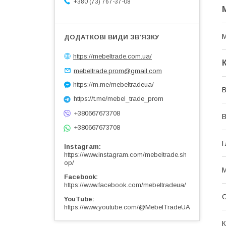
+380 (73) 767-37-08
М
https://mebeltrade.com.ua/
mebeltrade.prom@gmail.com
https://m.me/mebeltradeua/
В
https://t.me/mebel_trade_prom
+380667673708
В
+380667673708
Г
Instagram
https://www.instagram.com/mebeltrade.sh
op/
М
Facebook
https://www.facebook.com/mebeltradeua/
С
YouTube
https://www.youtube.com/@MebelTradeUA
К