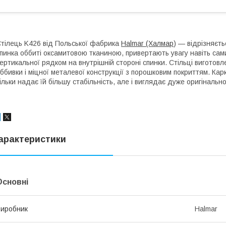
тілець K426 від Польської фабрика
Halmar (Халмар
) — відрізняєт
пинка оббиті оксамитовою тканиною, привертають увагу навіть са
ертикальної рядком на внутрішній стороні спинки. Стільці виготовле
ббивки і міцної металевої конструкції з порошковим покриттям. Ка
ільки надає їй більшу стабільність, але і виглядає дуже оригінально
арактеристики
Основні
иробник
Halmar