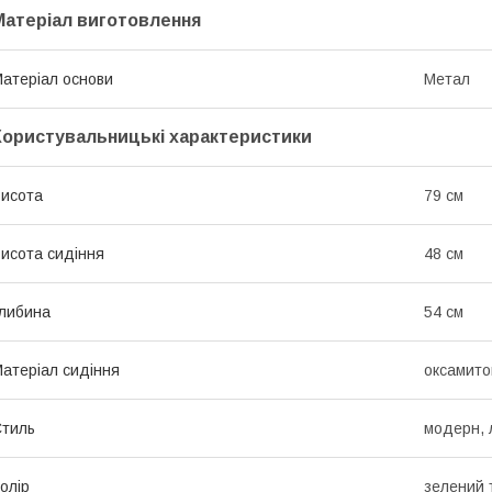
Матеріал виготовлення
атеріал основи
Метал
Користувальницькі характеристики
исота
79 см
исота сидіння
48 см
либина
54 см
атеріал сидіння
оксамито
тиль
модерн,
олір
зелений 