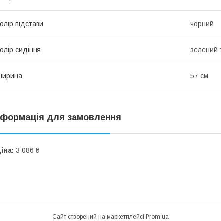
олір підстави
чорний
олір сидіння
зелений 
Ширина
57 см
нформація для замовлення
іна:
3 086 ₴
Сайт створений на маркетплейсі
Prom.ua