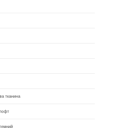
ва тканина
 лофт
темний