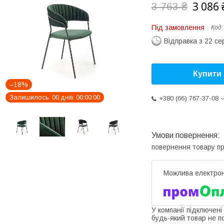
3 086 
3 763 ₴
Під замовлення
Код
Відправка з 22 се
Купити
–18%
Залишилось
0
0
днів
0
0
0
0
0
0
+380 (66) 767-37-08
повернення товару п
У компанії підключені
будь-який товар не п