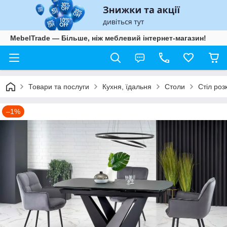
MebelTrade — Більше, ніж меблевий інтернет-магазин!
Товари та послуги
Кухня, їдальня
Столи
Стіл роз
–1%