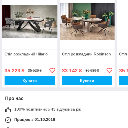
Стіл розкладний Hilario
Стіл розкладний Robinson
Стіл
35 223
33 142
35 
₴
₴
35 526 ₴
36 639 ₴
Купити
Купити
Про нас
100% позитивних з 43 відгуків за рік
Працює з 01.10.2016