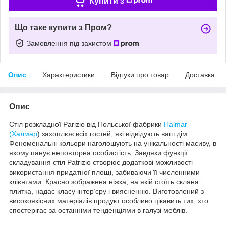
Купити з
Що таке купити з Пром?
Замовлення під захистом
Опис
Характеристики
Відгуки про товар
Доставка
Опис
Стіл розкладної Parizio від Польської фабрики
Halmar
(Халмар
) захоплює всіх гостей, які відвідують ваш дім.
Феноменальні кольори наголошують на унікальності масиву, в
якому панує неповторна особистість. Завдяки функції
складування стіл Patrizio створює додаткові можливості
використання придатної площі, забиваючи її численними
клієнтами. Красно зображена ніжка, на якій стоїть скляна
плитка, надає класу інтер’єру і виясненню. Виготовлений з
високоякісних матеріалів продукт особливо цікавить тих, хто
спостерігає за останніми тенденціями в галузі меблів.