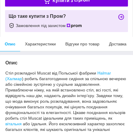
Купити з
Що таке купити з Пром?
Замовлення під захистом
Опис
Характеристики
Відгуки про товар
Доставка
Опис
Стіл розкладної Muscat від Польської фабрики
Halmar
(Халмар
) робить багатогодинне сидіння за спільною вечерею
або сімейною зустріччю у суцільне задоволення.
Приваблюючи ніжку, на якій встановлено стіл, всі гості, які
відвідують наш дім, надають дизайн інтер’єру. Завдяки тому,
що мода виконує роль розкладування, вона задовольняє
очікування багатьох покупців, які цінують поєднання
функціональності та елегантності. Цікаве поєднання кольорів
робить стіл Muscat ідеальним для таких приміщень, як
вітальня
або їдальня. Його ексклюзивний характер захоплює
багатьох клієнтів, які шукають оригінальні та унікальні