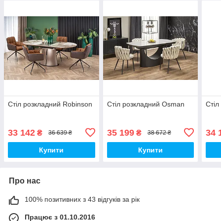
Стіл розкладний Robinson
Стіл розкладний Osman
Стіл
33 142
35 199
34 
₴
₴
36 639 ₴
38 672 ₴
Купити
Купити
Про нас
100% позитивних з 43 відгуків за рік
Працює з 01.10.2016