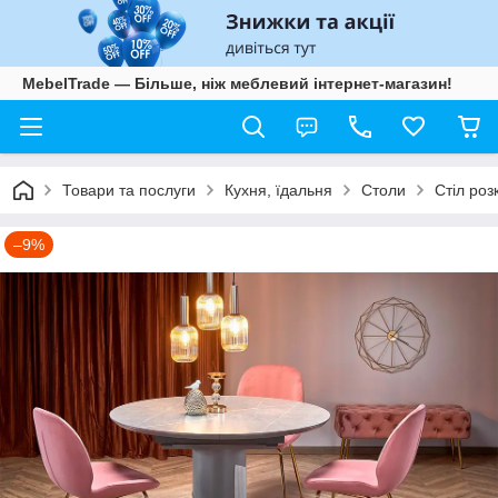
MebelTrade — Більше, ніж меблевий інтернет-магазин!
Товари та послуги
Кухня, їдальня
Столи
Стіл роз
–9%