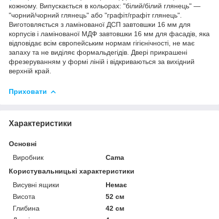
кожному. Випускається в кольорах: "білий/білий глянець" —
"чорний/чорний глянець" або "графіт/графіт глянець".
Виготовляється з ламінованої ДСП завтовшки 16 мм для
корпусів і ламінованої МДФ завтовшки 16 мм для фасадів, яка
відповідає всім європейським нормам гігієнічності, не має
запаху та не виділяє формальдегідів. Двері прикрашені
фрезеруванням у формі ліній і відкриваються за вихідний
верхній край.
Приховати
Характеристики
Основні
Виробник
Cama
Користувальницькі характеристики
Висувні ящики
Немає
Висота
52 см
Глибина
42 см