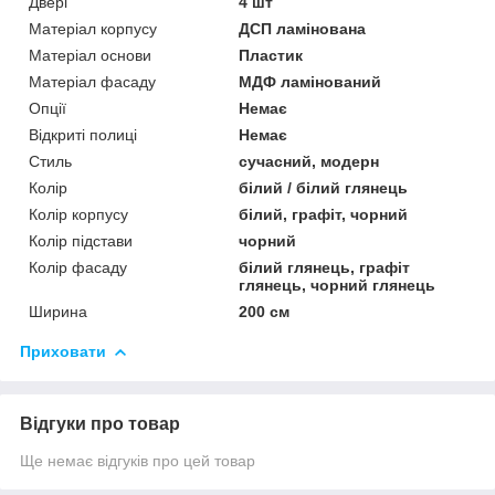
Двері
4 шт
Матеріал корпусу
ДСП ламінована
Матеріал основи
Пластик
Матеріал фасаду
МДФ ламінований
Опції
Немає
Відкриті полиці
Немає
Стиль
сучасний, модерн
Колір
білий / білий глянець
Колір корпусу
білий, графіт, чорний
Колір підстави
чорний
Колір фасаду
білий глянець, графіт
глянець, чорний глянець
Ширина
200 см
Приховати
Відгуки про товар
Ще немає відгуків про цей товар