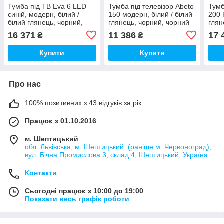
Тумба під ТВ Eva 6 LED
Тумба під телевізор Abeto
Тумб
синій, модерн, білий /
150 модерн, білий / білий
200 
білий глянець, чорний,
глянець, чорний, чорний
глян
чорний глянець
глянець
глян
16 371
11 386
17 
₴
₴
Купити
Купити
Про нас
100% позитивних з 43 відгуків за рік
Працює з 01.10.2016
м. Шептицький
обл. Львівська, м. Шептицький, (раніше м. Червоноград),
вул. Бічна Промислова 3, склад 4, Шептицький, Україна
Контакти
Сьогодні працює з 10:00 до 19:00
Показати весь графік роботи