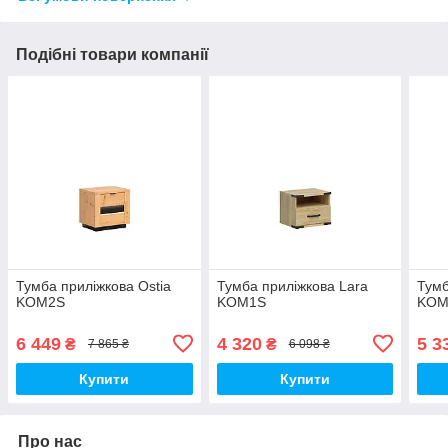
Подібні товари компанії
Тумба приліжкова Ostia
Тумба приліжкова Lara
Тумб
KOM2S
KOM1S
KOM
6 449
4 320
5 3
₴
₴
7 865 ₴
6 098 ₴
Купити
Купити
Про нас