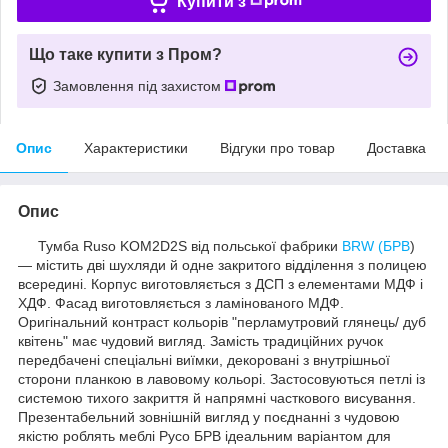
Купити з
Що таке купити з Пром?
Замовлення під захистом
Опис
Характеристики
Відгуки про товар
Доставка
Опис
Тумба Ruso KOM2D2S від польської фабрики
BRW (БРВ
)
— містить дві шухляди й одне закритого відділення з полицею
всередині. Корпус виготовляється з ДСП з елементами МДФ і
ХДФ. Фасад виготовляється з ламінованого МДФ.
Оригінальний контраст кольорів "перламутровий глянець/ дуб
квітень" має чудовий вигляд. Замість традиційних ручок
передбачені спеціальні виїмки, декоровані з внутрішньої
сторони планкою в лавовому кольорі. Застосовуються петлі із
системою тихого закриття й напрямні часткового висування.
Презентабельний зовнішній вигляд у поєднанні з чудовою
якістю роблять меблі Русо БРВ ідеальним варіантом для