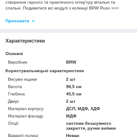
створення гарного та практичного інтер'єру вітальні та
спальні. Подивитися всі модулі з колекції BRW Ruso ==>
Приховати
Характеристики
Основні
Виробник
BRW
Користувальницькі характеристики
Висувні ящики
2 шт
Висота
98,5 см
Глибина
45,5 см
Двері
2 шт
Матеріал корпусу
ДСП, МДФ, ХДФ
Матеріал фасаду
МДФ
Опції
система безшумного
закриття, ручки виїмки
Відкриті полиці
Немає