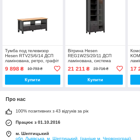
Тумба под телевизор
Вітрина Hesen
Ком
Hesen RTV2S/6/14 ДСП
REG1W2S/20/11 ДСП
KOM
ламінована, ретро, графіт
ламінована, система
ламі
/ дуб Артизан, сосна
безшумного закриття,
/ ду
9 898
21 211
17 
₴
₴
10 793 ₴
23 716 ₴
Ларіко, модрина Сібіу
ретро, графіт / дуб
Ларі
світла
Артизан, сосна Ларіко,
світ
Купити
Купити
модрина Сібіу
Про нас
100% позитивних з 43 відгуків за рік
Працює з 01.10.2016
м. Шептицький
обл. Львівська, м. Шептицький, (раніше м. Червоноград),