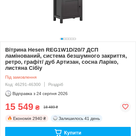
Вітрина Hesen REG1W1D/20/7 ДСП
ламінований, система безшумного закриття,
ретро, графіт/ дуб Артизан, сосна Ларіко,
листяна Сібіу
Під замовлення
Код: 46291-46300
Роздріб
Відправка з
24 серпня 2026
15 549
₴
18 489 ₴
Економія
2940 ₴
Залишилось
41 день
Купити