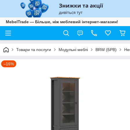
MebelTrade — Більше, ніж меблевий інтернет-магазин!
Товари та послуги
Модульні меблі
BRW (БРВ)
He
–16%