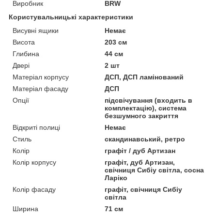
Виробник
BRW
Користувальницькі характеристики
Висувні ящики
Немає
Висота
203 см
Глибина
44 см
Двері
2 шт
Матеріал корпусу
ДСП, ДСП ламінований
Матеріал фасаду
ДСП
Опції
підсвічування (входить в
комплектацію), система
безшумного закриття
Відкриті полиці
Немає
Стиль
скандинавський, ретро
Колір
графіт / дуб Артизан
Колір корпусу
графіт, дуб Артизан,
свічниця Сибіу світла, сосна
Ларіко
Колір фасаду
графіт, свічниця Сибіу
світла
Ширина
71 см