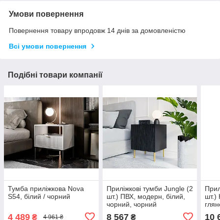
Умови повернення
Повернення товару впродовж 14 днів за домовленістю
Всі умови повернення
Подібні товари компанії
Тумба приліжкова Nova
Приліжкові тумби Jungle (2
Прил
S54, білий / чорний
шт.) ПВХ, модерн, білий,
шт.) 
чорний, чорний
глян
глян
4 489
8 567
10 
₴
₴
4 961 ₴