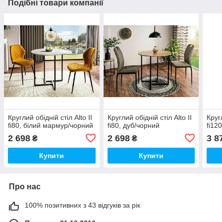
Подібні товари компанії
Круглий обідній стіл Alto II
Круглий обідній стіл Alto II
Круг
fi80, білий мармур/чорний
fi80, дуб/чорний
fi12
2 698
2 698
3 8
₴
₴
Купити
Купити
Про нас
100% позитивних з 43 відгуків за рік