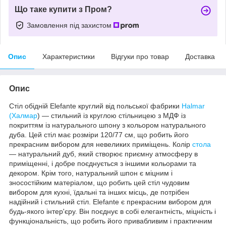
Що таке купити з Пром?
Замовлення під захистом
Опис
Характеристики
Відгуки про товар
Доставка
Опис
Стіл обідній Elefante круглий від польської фабрики
Halmar
(Халмар
) — стильний із круглою стільницею з МДФ із
покриттям із натурального шпону з кольором натурального
дуба. Цей стіл має розміри 120/77 см, що робить його
прекрасним вибором для невеликих приміщень. Колір
стола
— натуральний дуб, який створює приємну атмосферу в
приміщенні, і добре поєднується з іншими кольорами та
декором. Крім того, натуральний шпон є міцним і
зносостійким матеріалом, що робить цей стіл чудовим
вибором для кухні, їдальні та інших місць, де потрібен
надійний і стильний стіл. Elefante є прекрасним вибором для
будь-якого інтер'єру. Він поєднує в собі елегантність, міцність і
функціональність, що робить його привабливим і практичним