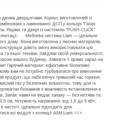
з двома дверцятами. Корпус виготовлений із
мбіновані з ламінованої ДСП у кольорі "Гікорі
кла. Ящики та двері із системою "PUSH-CLICK"
мплектації. Меблева система Liam — ідеальне
вого дому. Вона виготовлена з якісних матеріалів,
а конструкція дають змогу використовувати цю
а та іншої техніки. Завдяки своїй універсальності,
красою вашого будинку. Замовте її прямо зараз на
мі! Гарячий матеріал: ефективне біопаливо
якому вам не потрібно турбуватися про вивезення
ий продукт, що забезпечує тривалий час горіння;
кислий газ у безпечних кількостях, тому для їх
ревагою біокамінів є можливість встановлення в
; Запах: камін не видає запаху — без кіптяви та
5 см; потужність нагрівання: від 1,6 до 6 кВт;
и в чистоті; ідеально підходить для
итися всі модулі з колекції ASM Liam ==>