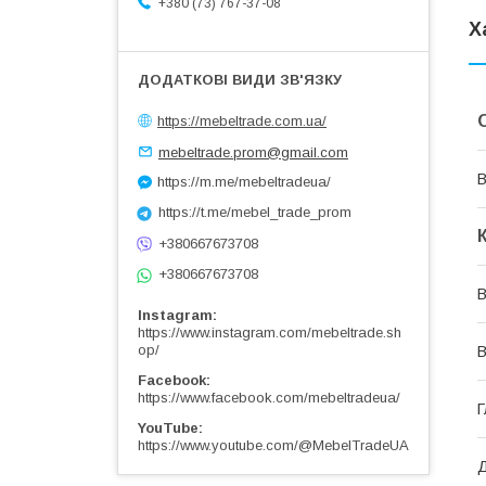
+380 (73) 767-37-08
Х
https://mebeltrade.com.ua/
mebeltrade.prom@gmail.com
В
https://m.me/mebeltradeua/
https://t.me/mebel_trade_prom
+380667673708
+380667673708
В
Instagram
https://www.instagram.com/mebeltrade.sh
op/
В
Facebook
https://www.facebook.com/mebeltradeua/
Г
YouTube
https://www.youtube.com/@MebelTradeUA
Д