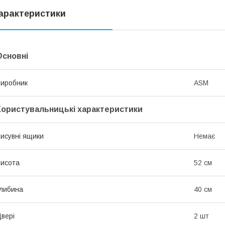
арактеристики
Основні
иробник
ASM
Користувальницькі характеристики
исувні ящики
Немає
исота
52 см
либина
40 см
вері
2 шт