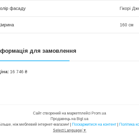
олір фасаду
Гікорі Д
Ширина
160 см
нформація для замовлення
іна:
16 746 ₴
Сайт створений на маркетплейсі
Prom.ua
Продавець на Bigl.ua
MebelTrade — Більше, ніж меблевий інтернет-магазин! |
Поскаржитися на контент
|
Політика к
Select Language
▼