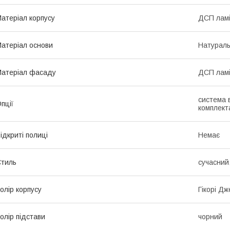
атеріал корпусу
ДСП лам
атеріал основи
Натурал
атеріал фасаду
ДСП лам
система 
пції
комплекта
ідкриті полиці
Немає
тиль
сучасний
олір корпусу
Гікорі Дж
олір підстави
чорний