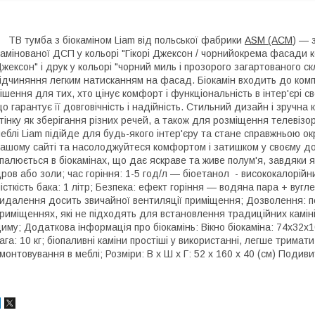
В тумба з біокаміном Liam від польської фабрики
ASM (АСМ
) — 
амінованої ДСП у кольорі "Гікорі Джексон / чорнийокрема фасади ко
жексон" і друк у кольорі "чорний миль і прозорого загартованого с
ідчиняння легким натисканням на фасад. Біокамін входить до ко
ішення для тих, хто цінує комфорт і функціональність в інтер'єрі с
о гарантує її довговічність і надійність. Стильний дизайн і зручн
тінку як зберігання різних речей, а також для розміщення телевізор
еблі Liam підійде для будь-якого інтер'єру та стане справжньою о
ашому сайті та насолоджуйтеся комфортом і затишком у своєму до
палюється в біокамінах, що дає яскраве та живе полум'я, завдяки 
ров або золи; час горіння: 1-5 год/л — біоетанол - висококалорійн
істкість бака: 1 літр; Безпека: ефект горіння — водяна пара + вугле
идалення досить звичайної вентиляції приміщення; Дозволення: пе
риміщеннях, які не підходять для встановлення традиційних камінів
иму; Додаткова інформація про біокамінь: Вікно біокаміна: 74x32x10,
ага: 10 кг; біопаливні каміни простіші у використанні, легше тримат
монтовування в меблі; Розміри: В х Ш х Г: 52 х 160 х 40 (см) Подив