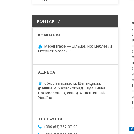
Т
КОНТАКТИ
л
Д
в
р
щ
MebelTrade — Більше, ніж меблевий
с
інтернет-магазин!
м
н
с
д
м
обл. Львівська, м. Шептицький,
в
(раніше м. Червоноград), вул. Бічна
п
Промислова 3, склад 4, Шептицький,
д
Україна
в
в
+380 (66) 767-37-08