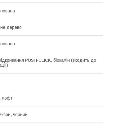
інована
ьне дерево
інована
відкривання PUSH-CLICK, біокамін (входить до
ції)
, лофт
ексон, чорний