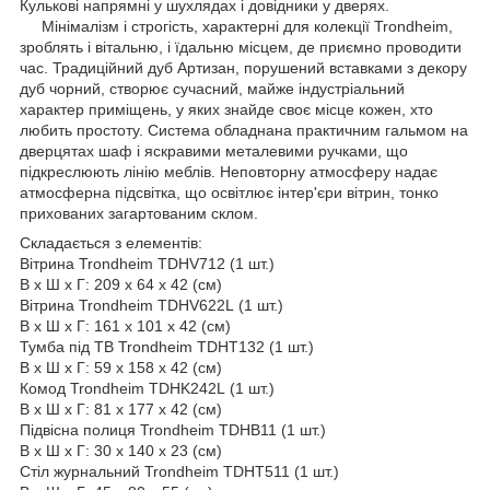
Кулькові напрямні у шухлядах і довідники у дверях.
Мінімалізм і строгість, характерні для колекції Trondheim,
зроблять і вітальню, і їдальню місцем, де приємно проводити
час. Традиційний дуб Артизан, порушений вставками з декору
дуб чорний, створює сучасний, майже індустріальний
характер приміщень, у яких знайде своє місце кожен, хто
любить простоту. Система обладнана практичним гальмом на
дверцятах шаф і яскравими металевими ручками, що
підкреслюють лінію меблів. Неповторну атмосферу надає
атмосферна підсвітка, що освітлює інтер'єри вітрин, тонко
прихованих загартованим склом.
Складається з елементів:
Вітрина Trondheim TDHV712 (1 шт.)
В х Ш х Г: 209 х 64 х 42 (см)
Вітрина Trondheim TDHV622L (1 шт.)
В х Ш х Г: 161 х 101 х 42 (см)
Тумба під ТВ Trondheim TDHT132 (1 шт.)
В х Ш х Г: 59 х 158 х 42 (см)
Комод Trondheim TDHK242L (1 шт.)
В х Ш х Г: 81 х 177 х 42 (см)
Підвісна полиця Trondheim TDHB11 (1 шт.)
В х Ш х Г: 30 х 140 х 23 (см)
Стіл журнальний Trondheim TDHT511 (1 шт.)