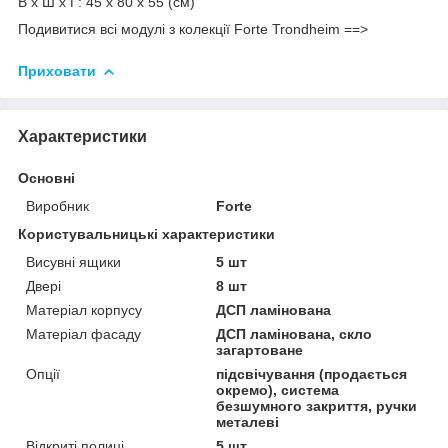
В х Ш х Г: 45 х 80 х 55 (см)
Подивитися всі модулі з колекції Forte Trondheim ==>
Приховати
Характеристики
Основні
Виробник
Forte
Користувальницькі характеристики
Висувні ящики
5 шт
Двері
8 шт
Матеріал корпусу
ДСП ламінована
Матеріал фасаду
ДСП ламінована, скло
загартоване
Опції
підсвічування (продається
окремо), система
безшумного закриття, ручки
металеві
Відкриті полиці
5 шт