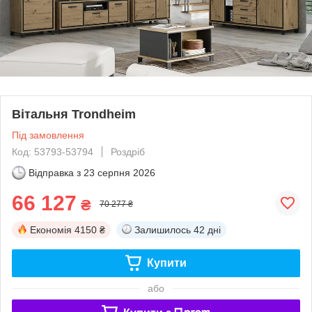
Вітальня Trondheim
Під замовлення
Код: 53793-53794
Роздріб
Відправка з
23 серпня 2026
66 127
₴
70 277 ₴
Економія
4150 ₴
Залишилось
42 дні
Купити
або