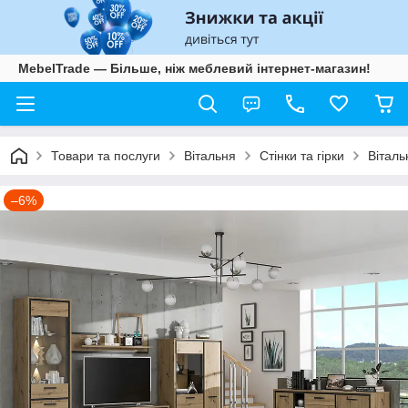
MebelTrade — Більше, ніж меблевий інтернет-магазин!
Товари та послуги
Вітальня
Стінки та гірки
Віталь
–6%