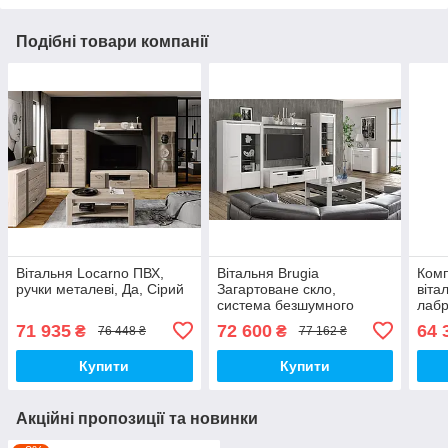
Подібні товари компанії
Вітальня Locarno ПВХ,
Вітальня Brugia
Комп
ручки металеві, Да, Сірий
Загартоване скло,
віта
система безшумного
лабр
закриття, є, Ефект бетону
71 935
72 600
64 
₴
₴
76 448 ₴
77 162 ₴
Купити
Купити
Акційні пропозиції та новинки