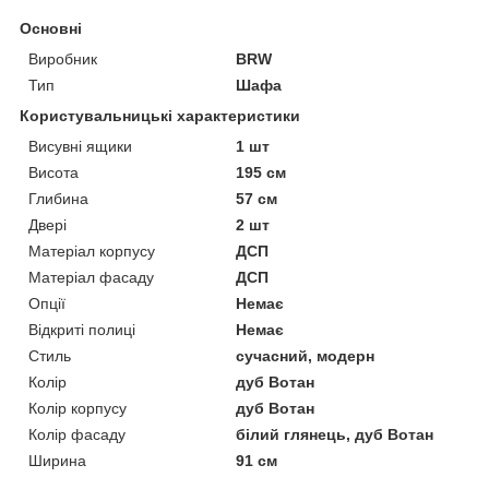
Основні
Виробник
BRW
Тип
Шафа
Користувальницькі характеристики
Висувні ящики
1 шт
Висота
195 см
Глибина
57 см
Двері
2 шт
Матеріал корпусу
ДСП
Матеріал фасаду
ДСП
Опції
Немає
Відкриті полиці
Немає
Стиль
сучасний, модерн
Колір
дуб Вотан
Колір корпусу
дуб Вотан
Колір фасаду
білий глянець, дуб Вотан
Ширина
91 см