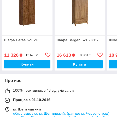
Шафа Paras SZF2D
Шафа Bergen SZF2D1S
Шка
11 326
16 613
18 
₴
₴
15 670 ₴
18 283 ₴
Купити
Купити
Про нас
100% позитивних з 43 відгуків за рік
Працює з 01.10.2016
м. Шептицький
обл. Львівська, м. Шептицький, (раніше м. Червоноград),