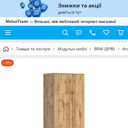
MebelTrade — Більше, ніж меблевий інтернет-магазин!
Товари та послуги
Модульні меблі
BRW (БРВ)
Ar
–1%