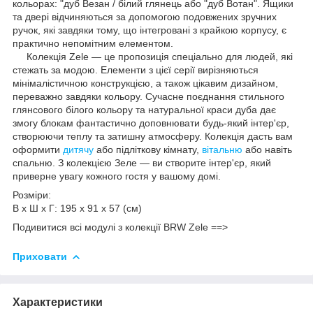
кольорах: "дуб Везан / білий глянець або "дуб Вотан". Ящики
та двері відчиняються за допомогою подовжених зручних
ручок, які завдяки тому, що інтегровані з крайкою корпусу, є
практично непомітним елементом.
Колекція Zele — це пропозиція спеціально для людей, які
стежать за модою. Елементи з цієї серії вирізняються
мінімалістичною конструкцією, а також цікавим дизайном,
переважно завдяки кольору. Сучасне поєднання стильного
глянсового білого кольору та натуральної краси дуба дає
змогу блокам фантастично доповнювати будь-який інтер'єр,
створюючи теплу та затишну атмосферу. Колекція дасть вам
оформити
дитячу
або підліткову кімнату,
вітальню
або навіть
спальню. З колекцією Зеле — ви створите інтер'єр, який
приверне увагу кожного гостя у вашому домі.
Розміри:
В х Ш х Г: 195 х 91 х 57 (см)
Подивитися всі модулі з колекції BRW Zele ==>
Приховати
Характеристики