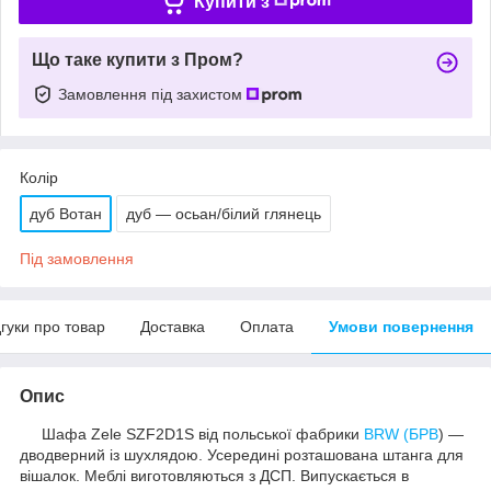
Купити з
Що таке купити з Пром?
Замовлення під захистом
Колір
дуб Вотан
дуб — осьан/білий глянець
Під замовлення
дгуки про товар
Доставка
Оплата
Умови повернення
Опис
Шафа Zele SZF2D1S від польської фабрики
BRW (БРВ
) —
дводверний із шухлядою. Усередині розташована штанга для
вішалок. Меблі виготовляються з ДСП. Випускається в