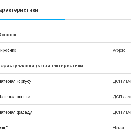
арактеристики
Основні
иробник
Wojcik
Користувальницькі характеристики
атеріал корпусу
ДСП лам
атеріал основи
ДСП лам
атеріал фасаду
ДСП ламі
пції
Немає