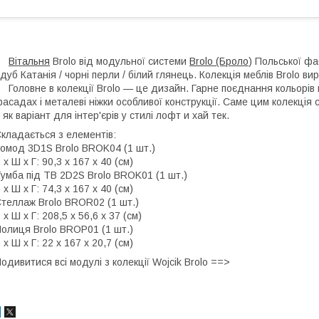
Вітальня
Brolo від модульної системи
Brolo (Броло
) Польської фа
дуб Катанія / чорні перли / білий глянець. Колекція меблів Brolo 
оловне в колекції Brolo — це дизайн. Гарне поєднання кольорів 
асадах і металеві ніжки особливої конструкції. Саме цим колекція 
ї як варіант для інтер'єрів у стилі лофт и хай тек.
кладається з елементів:
омод 3D1S Brolo BROK04 (1 шт.)
 х Ш х Г: 90,3 х 167 х 40 (см)
умба під ТВ 2D2S Brolo BROK01 (1 шт.)
 х Ш х Г: 74,3 х 167 х 40 (см)
теллаж Brolo BROR02 (1 шт.)
 х Ш х Г: 208,5 х 56,6 х 37 (см)
олиця Brolo BROP01 (1 шт.)
 х Ш х Г: 22 х 167 х 20,7 (см)
одивитися всі модулі з колекції Wojcik Brolo ==>