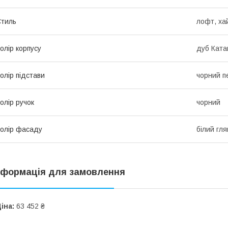
тиль
лофт, ха
олір корпусу
дуб Ката
олір підстави
чорний п
олір ручок
чорний
олір фасаду
білий гл
нформація для замовлення
іна:
63 452 ₴