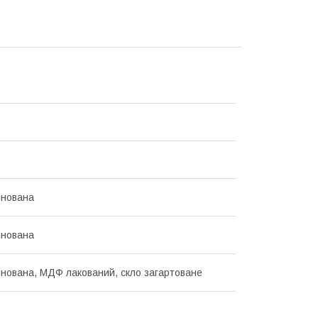
інована
інована
нована, МДФ лакований, скло загартоване