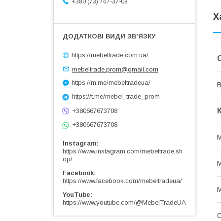
+380 (73) 767-37-08
Х
https://mebeltrade.com.ua/
mebeltrade.prom@gmail.com
https://m.me/mebeltradeua/
В
https://t.me/mebel_trade_prom
+380667673708
+380667673708
М
Instagram
https://www.instagram.com/mebeltrade.sh
op/
М
Facebook
https://www.facebook.com/mebeltradeua/
М
YouTube
https://www.youtube.com/@MebelTradeUA
О