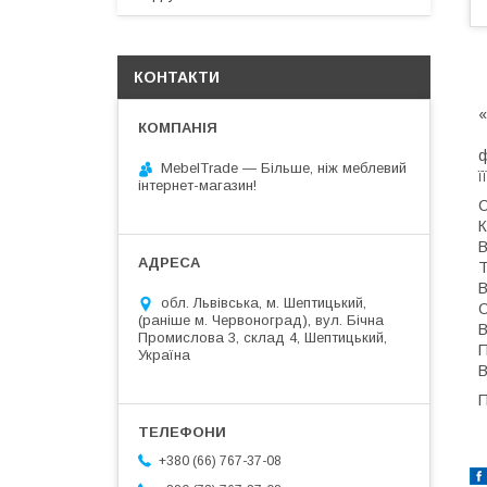
КОНТАКТИ
«
Г
ф
MebelTrade — Більше, ніж меблевий
ї
інтернет-магазин!
С
К
В
Т
В
обл. Львівська, м. Шептицький,
С
(раніше м. Червоноград), вул. Бічна
В
Промислова 3, склад 4, Шептицький,
П
Україна
В
П
+380 (66) 767-37-08