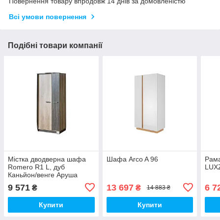
Повернення товару впродовж 14 днів за домовленістю
Всі умови повернення
Подібні товари компанії
Містка дводверна шафа
Шафа Arco A 96
Рам
Romero R1 L, дуб
LUXZ
Каньйон/венге Аруша
9 571
13 697
6 7
₴
₴
14 883 ₴
Купити
Купити