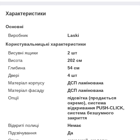
Характеристики
Основні
Виробник
Laski
Користувальницькі характеристики
Висувні ящики
2 шт
Висота
202 см
Глибина
54 см
Двері
4 шт
Матеріал корпусу
ДСП ламінована
Матеріал фасаду
ДСП ламінована
Опції
підсвітка (продається
окремо), система
відкривання PUSH-CLICK,
система безшумного
закриття
Відкриті полиці
Немає
Підсвічування
Да