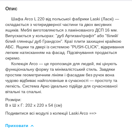
Опис
Шафа Arco L 220 від польської фабрики Laski (Ласкі) —
складається з чотиридверної частини та двох висувних
ящиків. Меблі виготовляються з ламінованого ДСП 16 мм.
Випускається у кольорах: "дуб Артизан/графіт" або "білий/
білий глянець/ дуб Грандсон". Краї плити захищені крайкою
АБС. Ящики та двері із системою "PUSH-CLICK", відкривання
легким натисканням на фасад. Підсвічування продається
окремо.
Колекція Arco — це пропозиція для людей, які цінують
функціональну форму та мінімалістський стиль. Завдяки
простим геометричним лініям і фасадам без ручок вона
чудово відбиває найголовніше в сучасності — простоту та
легкість. Система Арко ідеально підійде для сучаснованої
вітальні та спальні.
Розміри:
В х Ш х Г: 202 х 220 х 54 (см)
Подивитися всі модулі з колекції Laski Arco ==>
Приховати