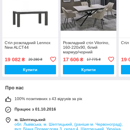
Стіл розкладний Lennox
Розкладний стіл Vitorino,
Стіл
New ALCT44
160-220х90, білий
мармур/чорний
19 082
17 606
19 
₴
₴
20 280 ₴
17 775 ₴
Купити
Купити
Про нас
100% позитивних з 43 відгуків за рік
Працює з 01.10.2016
м. Шептицький
обл. Львівська, м. Шептицький, (раніше м. Червоноград),
вул. Бічна Промислова 3, склад 4, Шептицький, Україна