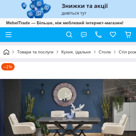
MebelTrade — Більше, ніж меблевий інтернет-магазин!
Товари та послуги
Кухня, їдальня
Столи
Стіл роз
–1%