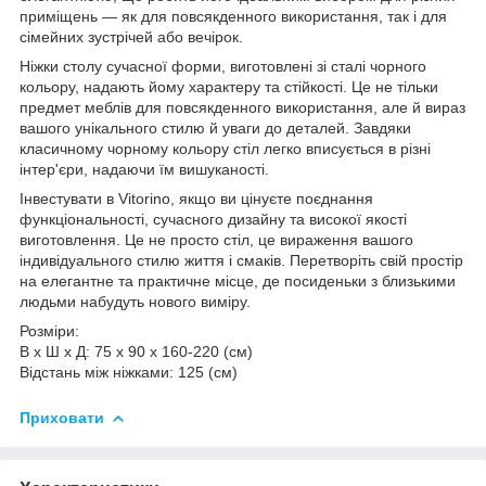
приміщень — як для повсякденного використання, так і для
сімейних зустрічей або вечірок.
Ніжки столу сучасної форми, виготовлені зі сталі чорного
кольору, надають йому характеру та стійкості. Це не тільки
предмет меблів для повсякденного використання, але й вираз
вашого унікального стилю й уваги до деталей. Завдяки
класичному чорному кольору стіл легко вписується в різні
інтер'єри, надаючи їм вишуканості.
Інвестувати в Vitorino, якщо ви цінуєте поєднання
функціональності, сучасного дизайну та високої якості
виготовлення. Це не просто стіл, це вираження вашого
індивідуального стилю життя і смаків. Перетворіть свій простір
на елегантне та практичне місце, де посиденьки з близькими
людьми набудуть нового виміру.
Розміри:
В х Ш х Д: 75 х 90 х 160-220 (см)
Відстань між ніжками: 125 (см)
Приховати