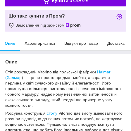
Купити з
Що таке купити з Пром?
Замовлення під захистом
Опис
Характеристики
Відгуки про товар
Доставка
Опис
Стіл розкладний Vitorino від польської фабрики
Halmar
(Халмар
) — це не просто предмет меблів, а справжня
перлина у світі сучасного дизайну й елегантності. Його
прямокутна стільниця, виготовлена зі спеченого імітованого
чорного мармуру, надає йому незвичайної витонченості й
ексклюзивного вигляду, який неодмінно приверне увагу
кожного гостя.
Розсувна конструкція
столу
Vitorino дає змогу змінювати його
розміри відповідно до ваших поточних потреб, не жертвуючи
водночас естетикою. Функціональність поєднується тут з
елегантністю, що робить його ідеальним вибором для різних