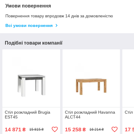
Умови повернення
Повернення товару впродовж 14 днів за домовленістю
Всі умови повернення
Подібні товари компанії
Стіл розкладний Brugia
Стіл розкладний Havanna
Стіл
EST45
ALCT44
14 871
15 258
17 
₴
₴
15 815 ₴
16 214 ₴