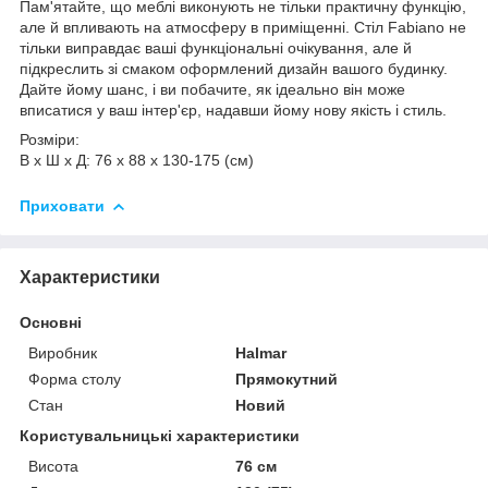
Пам'ятайте, що меблі виконують не тільки практичну функцію,
але й впливають на атмосферу в приміщенні. Стіл Fabiano не
тільки виправдає ваші функціональні очікування, але й
підкреслить зі смаком оформлений дизайн вашого будинку.
Дайте йому шанс, і ви побачите, як ідеально він може
вписатися у ваш інтер'єр, надавши йому нову якість і стиль.
Розміри:
В х Ш х Д: 76 х 88 х 130-175 (см)
Приховати
Характеристики
Основні
Виробник
Halmar
Форма столу
Прямокутний
Стан
Новий
Користувальницькі характеристики
Висота
76 см