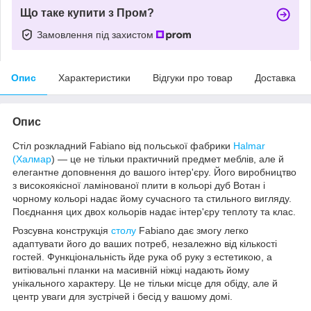
Що таке купити з Пром?
Замовлення під захистом
Опис
Характеристики
Відгуки про товар
Доставка
Опис
Стіл розкладний Fabiano від польської фабрики
Halmar
(Халмар
) — це не тільки практичний предмет меблів, але й
елегантне доповнення до вашого інтер'єру. Його виробництво
з високоякісної ламінованої плити в кольорі дуб Вотан і
чорному кольорі надає йому сучасного та стильного вигляду.
Поєднання цих двох кольорів надає інтер'єру теплоту та клас.
Розсувна конструкція
столу
Fabiano дає змогу легко
адаптувати його до ваших потреб, незалежно від кількості
гостей. Функціональність йде рука об руку з естетикою, а
витіювальні планки на масивній ніжці надають йому
унікального характеру. Це не тільки місце для обіду, але й
центр уваги для зустрічей і бесід у вашому домі.