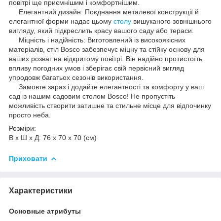
повітрі ще приємнішим і комфортнішим.
Елегантний дизайн: Поєднання металевої конструкції й
елегантної форми надає цьому
столу
вишуканого зовнішнього
вигляду, який підкреслить красу вашого саду або тераси.
Міцність і надійність: Виготовлений із високоякісних
матеріалів, стіл Bosco забезпечує міцну та стійку основу для
ваших розваг на відкритому повітрі. Він надійно протистоїть
впливу погодних умов і зберігає свій первісний вигляд
упродовж багатьох сезонів використання.
Замовте зараз і додайте елегантності та комфорту у ваш
сад із нашим садовим столом Bosco! Не пропустіть
можливість створити затишне та стильне місце для відпочинку
просто неба.
Розміри:
В х Ш х Д: 76 х 70 х 70 (см)
Приховати
Характеристики
Основные атрибуты