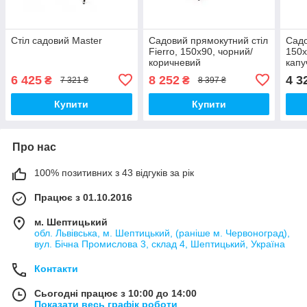
Стіл садовий Master
Садовий прямокутний стіл
Садо
Fierro, 150х90, чорний/
150х
коричневий
капу
6 425
8 252
4 3
₴
₴
7 321 ₴
8 397 ₴
Купити
Купити
Про нас
100% позитивних з 43 відгуків за рік
Працює з 01.10.2016
м. Шептицький
обл. Львівська, м. Шептицький, (раніше м. Червоноград),
вул. Бічна Промислова 3, склад 4, Шептицький, Україна
Контакти
Сьогодні працює з 10:00 до 14:00
Показати весь графік роботи