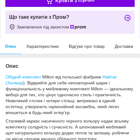
Купити з
Що таке купити з Пром?
Замовлення під захистом
Опис
Характеристики
Відгуки про товар
Доставка
Опис
Обідній комплект
Milton від польської фабрики
Halmar
(Халмар
). Відкрийте для себе неповторний шарм і
функціональність у меблевому комплекті Milton — ідеальному
виборі для тих, хто цінує одночасно стиль і практичність.
Невеликий столик і чотири стільці, витримані в єдиній
естетиці, утворюють гармонійний ансамбль, який легко
впишеться в будь-який інтер'єр.
Сталевий каркас насиченого чорного кольору надає всьому
комплекту солідність і сучасність. А шпонований меблевий
щит натурального кольору додає тепла та затишку, роблячи
це місце серцем вашого обіднього простору.