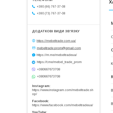
Х
+380 (66) 767-37-08
+380 (73) 767-37-08
О
https://mebeltrade.com.ua/
mebeltrade.prom@gmail.com
https://m.me/mebeltradeua/
https://t.me/mebel_trade_prom
К
+380667673708
+380667673708
Instagram
https://www.instagram.com/mebeltrade.sh
В
op/
Facebook
В
https://www.facebook.com/mebeltradeua/
YouTube