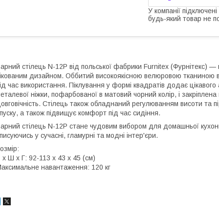
У компанії підключені
будь-який товар не п
арний стілець N-12P від польської фабрики Furnitex (Фурнітекс) — 
ікованим дизайном. Оббитий високоякісною велюровою тканиною в д
ід час використання. Піклування у формі квадратів додає цікавого
еталевої ніжки, пофарбованої в матовий чорний колір, і закріплена н
овговічність. Стілець також обладнаний регулюванням висоти та п
пуску, а також підвищує комфорт під час сидіння.
арний стілець N-12P стане чудовим вибором для домашньої кухонної
писуючись у сучасні, гламурні та модні інтер'єри.
озмір:
 х Ш х Г: 92-113 х 43 х 45 (см)
аксимальне навантаження: 120 кг