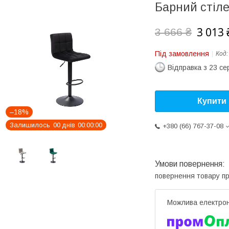
Барний стіл
3 013 
3 666 ₴
Під замовлення
Код
Відправка з 23 се
Купити
–18%
Залишилось
0
0
днів
0
0
0
0
0
0
+380 (66) 767-37-08
повернення товару п