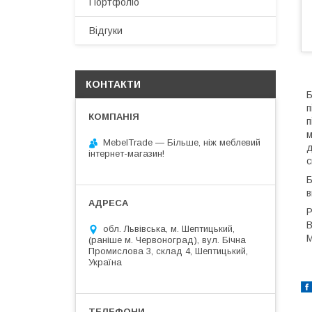
Портфоліо
Відгуки
КОНТАКТИ
Б
п
п
м
MebelTrade — Більше, ніж меблевий
д
інтернет-магазин!
с
Б
в
Р
В
обл. Львівська, м. Шептицький,
М
(раніше м. Червоноград), вул. Бічна
Промислова 3, склад 4, Шептицький,
Україна