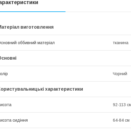
арактеристики
Матеріал виготовлення
сновний оббивний матеріал
тканина
Основні
олір
Чорний
Користувальницькі характеристики
исота
92-113 с
исота сидіння
64-84 см