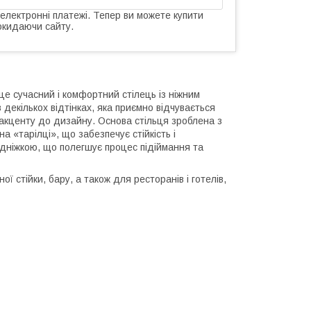
 електронні платежі. Тепер ви можете купити
окидаючи сайту.
це сучасний і комфортний стілець із ніжним
екількох відтінках, яка приємно відчувається
 акценту до дизайну. Основа стільця зроблена з
а «тарілці», що забезпечує стійкість і
ідніжкою, що полегшує процес підіймання та
 стійки, бару, а також для ресторанів і готелів,