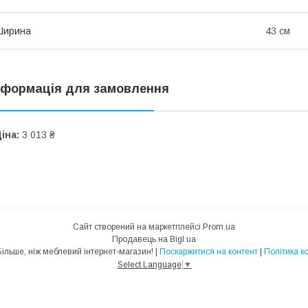
Ширина
43 см
нформація для замовлення
іна:
3 013 ₴
Сайт створений на маркетплейсі
Prom.ua
Продавець на Bigl.ua
MebelTrade — Більше, ніж меблевий інтернет-магазин! |
Поскаржитися на контент
|
Політика к
Select Language
▼