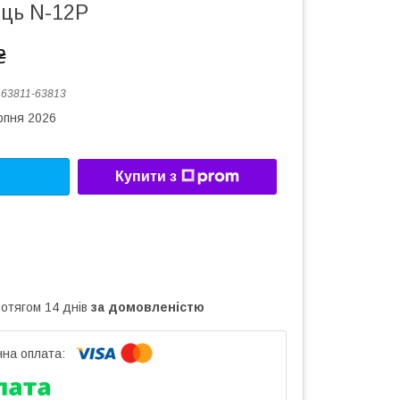
ець N-12P
₴
:
63811-63813
рпня 2026
Купити з
ротягом 14 днів
за домовленістю