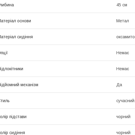
либина
45 см
атеріал основи
Метал
атеріал сидіння
оксамито
пції
Немає
ідлокітники
Немає
ідйомний механізм
Да
тиль
сучасний
олір підстави
чорний
олір сидіння
чорний