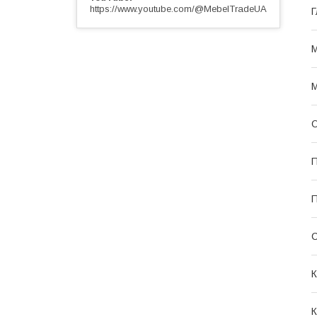
https://www.youtube.com/@MebelTradeUA
Г
М
М
О
П
П
С
К
К