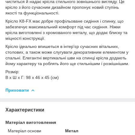
чиститься й надає крісла стильного зовнішнього вигляду. Це
крісло з його сучасним дизайном пропонує новий ступінь
якості та функціональності.
Крісло K8-FX має добре профільоване сидіння і спинку, що
забезпечує максимальний комфорт під час сидіння. Ніжки
крісла виготовлені з хромованого металу, що додає блиску та
міцності конструкції.
Крісло ідеально впишеться в інтер'єр сучасних вітальних,
столових, а також може слугувати декоративним елементом у
спальні. Елегантні вертикальні шви на спинці крісла додають
йому характеру та роблять його ще стильнішим і розкішнішим.
Розмір:
В х Ш х Г: 98 х 46 х 45 (см)
Приховати
Характеристики
Матеріал виготовлення
Матеріал основи
Метал