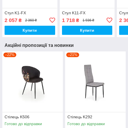
Стул K1-FX
Стул K11-FX
Стул
2 057
1 718
2 3
₴
₴
2 360 ₴
1 936 ₴
Купити
Купити
Акційні пропозиції та новинки
–22%
–21%
Стілець K506
Стілець K292
Готово до відправки
Готово до відправки