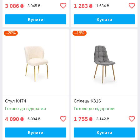
3 086
1 283
₴
₴
3 945 ₴
1 634 ₴
Купити
Купити
–20%
–18%
Стул K474
Стілець K316
Готово до відправки
Готово до відправки
4 090
1 755
₴
₴
5 094 ₴
2 142 ₴
Купити
Купити