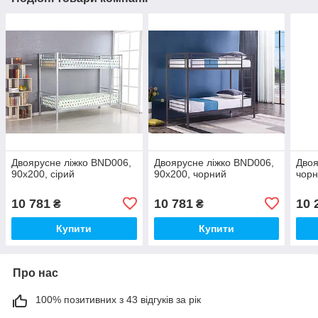
Двоярусне ліжко BND006,
Двоярусне ліжко BND006,
Двоя
90х200, сірий
90х200, чорний
чор
10 781
10 781
10 
₴
₴
Купити
Купити
Про нас
100% позитивних з 43 відгуків за рік