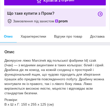
Купити з
Що таке купити з Пром?
Замовлення під захистом
Опис
Характеристики
Відгуки про товар
Доставка
Опис
Двоярусне ліжко Marcinek від польської фабрики Id| czak
(Ічак) — з модними акцентами в таких кольорах: білий і сірий.
Драбина діє як комод, на кожній сходинці є просторий і
функціональний ящик, що чудово підходить для зберігання
іграшок або предметів повсякденного побуту. Драбину можна
монтувати як із правого, так і з лівого боку ліжка. Ліжко
вирізняється високою якістю, міцністю і відповідає всім
стандартам безпеки.
Розміри:
В х Ш х Г: 150 х 255 х 125 (см)