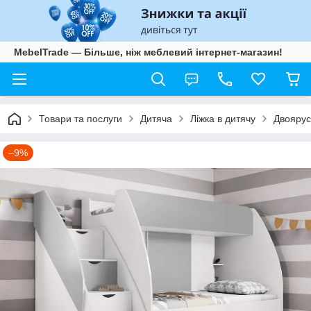
MebelTrade — Більше, ніж меблевий інтернет-магазин!
Товари та послуги
Дитяча
Ліжка в дитячу
Двоярус
–9%