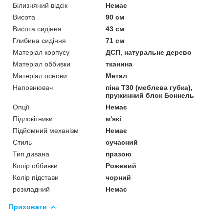
Білизняний відсік
Немає
Висота
90 см
Висота сидіння
43 см
Глибина сидіння
71 см
Матеріал корпусу
ДСП, натуральне дерево
Матеріал оббивки
тканина
Матеріал основи
Метал
Наповнювач
піна T30 (меблева губка),
пружинний блок Боннель
Опції
Немає
Підлокітники
м'які
Підйомний механізм
Немає
Стиль
сучасний
Тип дивана
празою
Колір оббивки
Рожевий
Колір підстави
чорний
розкладний
Немає
Приховати