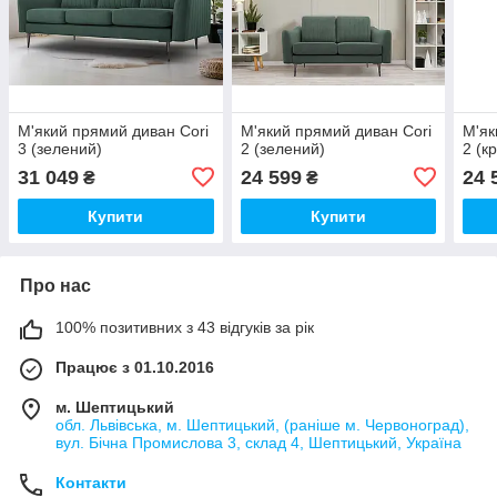
М'який прямий диван Cori
М'який прямий диван Cori
М'як
3 (зелений)
2 (зелений)
2 (к
31 049
24 599
24 
₴
₴
Купити
Купити
Про нас
100% позитивних з 43 відгуків за рік
Працює з 01.10.2016
м. Шептицький
обл. Львівська, м. Шептицький, (раніше м. Червоноград),
вул. Бічна Промислова 3, склад 4, Шептицький, Україна
Контакти