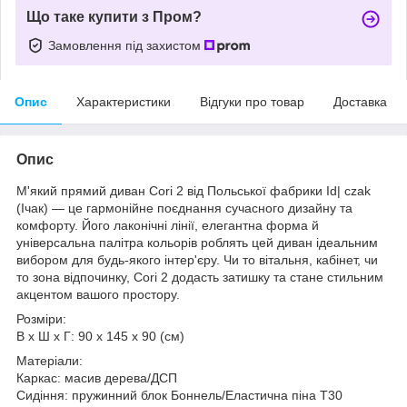
Що таке купити з Пром?
Замовлення під захистом
Опис
Характеристики
Відгуки про товар
Доставка
Опис
М'який прямий диван Cori 2 від Польської фабрики Id| czak
(Ічак) — це гармонійне поєднання сучасного дизайну та
комфорту. Його лаконічні лінії, елегантна форма й
універсальна палітра кольорів роблять цей диван ідеальним
вибором для будь-якого інтер'єру. Чи то вітальня, кабінет, чи
то зона відпочинку, Cori 2 додасть затишку та стане стильним
акцентом вашого простору.
Розміри:
В х Ш х Г: 90 х 145 х 90 (см)
Матеріали:
Каркас: масив дерева/ДСП
Сидіння: пружинний блок Боннель/Еластична піна Т30