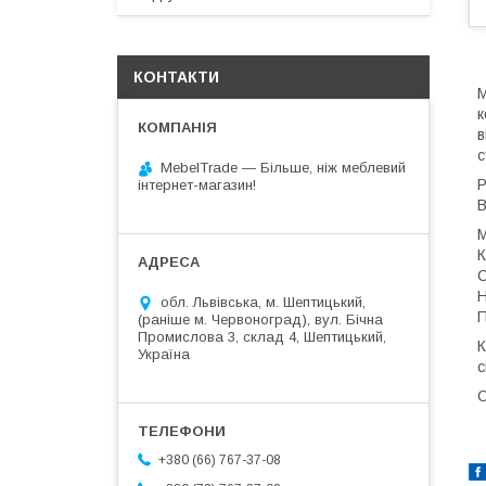
КОНТАКТИ
М
к
в
с
MebelTrade — Більше, ніж меблевий
Р
інтернет-магазин!
В
М
К
С
Н
обл. Львівська, м. Шептицький,
П
(раніше м. Червоноград), вул. Бічна
Промислова 3, склад 4, Шептицький,
К
Україна
с
О
+380 (66) 767-37-08