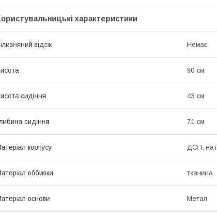
Користувальницькі характеристики
ілизняний відсік
Немає
исота
90 см
исота сидіння
43 см
либина сидіння
71 см
атеріал корпусу
ДСП, нат
атеріал оббивки
тканина
атеріал основи
Метал