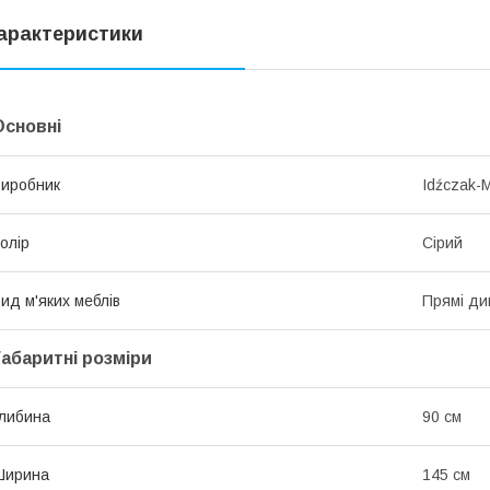
арактеристики
Основні
иробник
Idźczak-
олір
Сірий
ид м'яких меблів
Прямі ди
Габаритні розміри
либина
90 см
Ширина
145 см