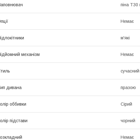
Наповнювач
піна T30
пції
Немає
ідлокітники
м'які
ідйомний механізм
Немає
тиль
сучасний
ип дивана
празою
олір оббивки
Сірий
олір підстави
чорний
озкладний
Немає