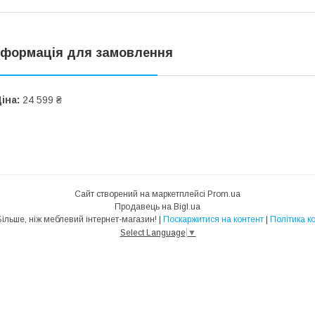
нформація для замовлення
іна:
24 599 ₴
Сайт створений на маркетплейсі
Prom.ua
Продавець на Bigl.ua
MebelTrade — Більше, ніж меблевий інтернет-магазин! |
Поскаржитися на контент
|
Політика к
Select Language
▼