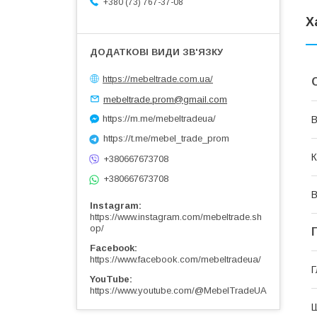
+380 (73) 767-37-08
Х
https://mebeltrade.com.ua/
mebeltrade.prom@gmail.com
https://m.me/mebeltradeua/
В
https://t.me/mebel_trade_prom
К
+380667673708
+380667673708
В
Instagram
https://www.instagram.com/mebeltrade.sh
op/
Facebook
https://www.facebook.com/mebeltradeua/
Г
YouTube
https://www.youtube.com/@MebelTradeUA