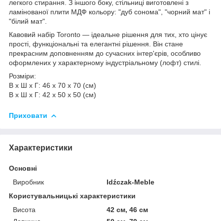
легкого стирання. З іншого боку, стільниці виготовлені з
ламінованої плити МДФ кольору: "дуб сонома", "чорний мат" і
"білий мат".
Кавовий набір Toronto — ідеальне рішення для тих, хто цінує
прості, функціональні та елегантні рішення. Він стане
прекрасним доповненням до сучасних інтер'єрів, особливо
оформлених у характерному індустріальному (лофт) стилі.
Розміри:
В х Ш х Г: 46 х 70 х 70 (см)
В х Ш х Г: 42 х 50 х 50 (см)
Приховати
Характеристики
Основні
Виробник
Idźczak-Meble
Користувальницькі характеристики
Висота
42 см, 46 см