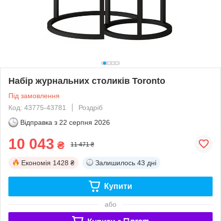
Набір журнальних столиків Toronto
Під замовлення
Код: 43775-43781
Роздріб
Відправка з
22 серпня 2026
10 043
₴
11 471 ₴
Економія
1428 ₴
Залишилось
43 дні
Купити
або