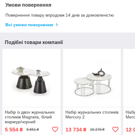
Умови повернення
Повернення товару впродовж 14 днів за домовленістю
Всі умови повернення
Подібні товари компанії
Набір із двох журнальних
Набір журнальних столиків
Набі
столиків Magneta, білий
Mercury 2
Merc
мармур/чорний
5 554
13 734
12 
₴
₴
5 651 ₴
15 270 ₴