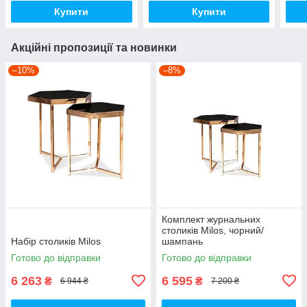
Купити
Купити
Акційні пропозиції та новинки
–10%
–8%
Комплект журнальних
столиків Milos, чорний/
Набір столиків Milos
шампань
Готово до відправки
Готово до відправки
6 263
6 595
₴
₴
6 944 ₴
7 200 ₴