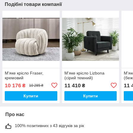
Подібні товари компанії
М'яке крісло Fraser,
М'яке крісло Lizbona
М'як
кремовий
(сірий темний)
(беж
10 176
11 410
11 
₴
₴
10 285 ₴
Купити
Купити
Про нас
100% позитивних з 43 відгуків за рік