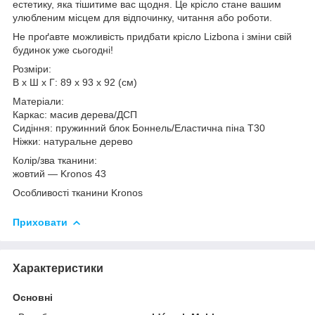
естетику, яка тішитиме вас щодня. Це крісло стане вашим
улюбленим місцем для відпочинку, читання або роботи.
Не проґавте можливість придбати крісло Lizbona і зміни свій
будинок уже сьогодні!
Розміри:
В х Ш х Г: 89 х 93 х 92 (см)
Матеріали:
Каркас: масив дерева/ДСП
Сидіння: пружинний блок Боннель/Еластична піна Т30
Ніжки: натуральне дерево
Колір/зва тканини:
жовтий — Kronos 43
Особливості тканини Kronos
Приховати
Характеристики
Основні