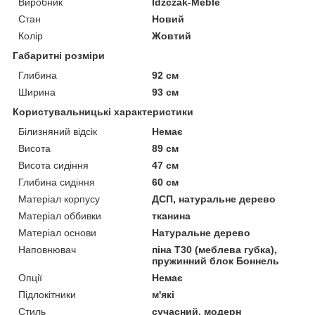
Виробник
Idźczak-Meble
Стан
Новий
Колір
Жовтий
Габаритні розміри
Глибина
92 см
Ширина
93 см
Користувальницькі характеристики
Білизняний відсік
Немає
Висота
89 см
Висота сидіння
47 см
Глибина сидіння
60 см
Матеріал корпусу
ДСП, натуральне дерево
Матеріал оббивки
тканина
Матеріал основи
Натуральне дерево
Наповнювач
піна T30 (меблева губка),
пружинний блок Боннель
Опції
Немає
Підлокітники
м'які
Стиль
сучасний, модерн