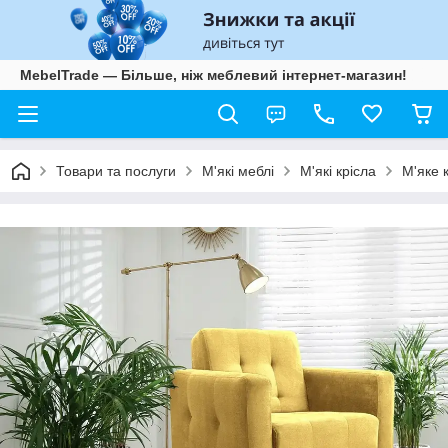
MebelTrade — Більше, ніж меблевий інтернет-магазин!
Товари та послуги
М'які меблі
М'які крісла
М'яке 