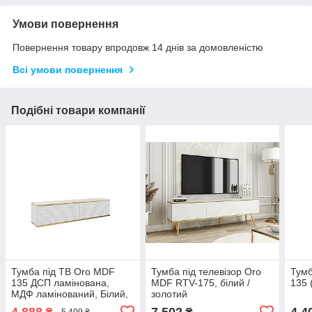
Умови повернення
Повернення товару впродовж 14 днів за домовленістю
Всі умови повернення
Подібні товари компанії
Тумба під ТВ Oro MDF
Тумба під телевізор Oro
Тумб
135 ДСП ламінована,
MDF RTV-175, білий /
135 
МДФ ламінований, Білий,
золотий
чорний графіт, чорний
4 888
7 502
4 4