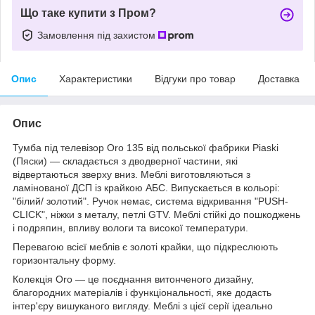
Що таке купити з Пром?
Замовлення під захистом
Опис
Характеристики
Відгуки про товар
Доставка
Опис
Тумба під телевізор Oro 135 від польської фабрики Piaski
(Пяски) — складається з дводверної частини, які
відвертаються зверху вниз. Меблі виготовляються з
ламінованої ДСП із крайкою АБС. Випускається в кольорі:
"білий/ золотий". Ручок немає, система відкривання "PUSH-
CLICK", ніжки з металу, петлі GTV. Меблі стійкі до пошкоджень
і подряпин, впливу вологи та високої температури.
Перевагою всієї меблів є золоті крайки, що підкреслюють
горизонтальну форму.
Колекція Oro — це поєднання витонченого дизайну,
благородних матеріалів і функціональності, яке додасть
інтер'єру вишуканого вигляду. Меблі з цієї серії ідеально