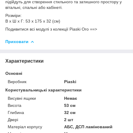
підійдуть для створення стильного та затишного простору у
вітальні, спальні або кабінеті.
Розміри:
В х Ш х Г: 53 х 175 х 32 (см)
Подивитися всі модулі з колекції Piaski Oro ==>
Приховати
Характеристики
Основні
Виробник
Piaski
Користувальницькі характеристики
Висувні ящики
Немає
Висота
53 см
Глибина
32 см
Двері
2 шт
Матеріал корпусу
АБС, ДСП ламінований