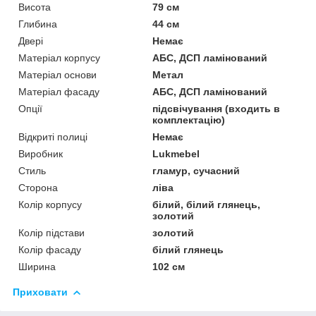
Висота
79 см
Глибина
44 см
Двері
Немає
Матеріал корпусу
АБС, ДСП ламінований
Матеріал основи
Метал
Матеріал фасаду
АБС, ДСП ламінований
Опції
підсвічування (входить в
комплектацію)
Відкриті полиці
Немає
Виробник
Lukmebel
Стиль
гламур, сучасний
Сторона
ліва
Колір корпусу
білий, білий глянець,
золотий
Колір підстави
золотий
Колір фасаду
білий глянець
Ширина
102 см
Приховати