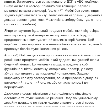
ящиків. Виготовляється з ламінованого ДСП з АБС крайкою.
Випускається в кольорі: "білий/білий глянець". Каркас і
металеві вставки в кольорі: "золотий". Меблі без ручок, ящик
зручно відкривається знизу. Телескопічні напрямні. Дзеркало з
декоративною підсвіткою. Можливість вибору боку туалетного
столика (права/ліва).
Якщо ви шукаєте ідеальний предмет меблів, який відповідає
вашому смаку та збагачує естетику вашого інтер'єру, то
представляємо вам туалетний столик із серії Aurora. Цей
виріб не тільки вирізняється незвичайною елегантністю, але й
пропонує безліч функціональних рішень.
Aurora-Q Gold — це наше пропонування мінімалістичного та
розкішного предмета меблів, який додасть вишуканий шарм
будь-якій кімнаті. Ця унікальна модель поєднує в собі
функціональність і естетику, створюючи простір, у якому
збиратися щодня стає надзвичайно приємно. Завдяки
широкому спектру застосування, вона прекрасно підійде як
витончений туалетний столик або сучасну консолі для
передпокою.
Дзеркало у формі півмісяця зі світлодіодною підсвіткою —
елегантне та функціональне рішення. Завдяки унікальному
дизайну дзеркало не тільки чудово справляється зі своєю
роллю, але і є стильним елементом декору. Світлодіодна