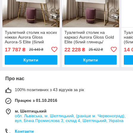
Туалетний столик на косих
Туалетний столик на
Туал
ніжках Aurora Gloss
каркасі Aurora Gloss Gold
наві
Aurora-S Elite (білий
Elite (білий глянець/
(біл
глянець/ золотий)
золотий)
17 787
22 228
14 
₴
₴
20 449 ₴
25 422 ₴
Купити
Купити
Про нас
100% позитивних з 43 відгуків за рік
Працює з 01.10.2016
м. Шептицький
обл. Львівська, м. Шептицький, (раніше м. Червоноград),
вул. Бічна Промислова 3, склад 4, Шептицький, Україна
Контакти