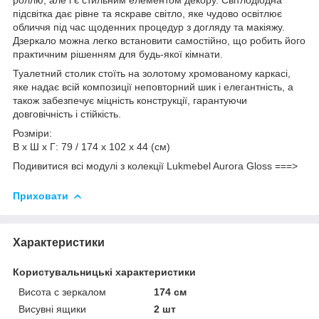
підсвітка дає рівне та яскраве світло, яке чудово освітлює
обличчя під час щоденних процедур з догляду та макіяжу.
Дзеркало можна легко встановити самостійно, що робить його
практичним рішенням для будь-якої кімнати.
Туалетний столик стоїть на золотому хромованому каркасі,
яке надає всій композиції неповторний шик і елегантність, а
також забезпечує міцність конструкції, гарантуючи
довговічність і стійкість.
Розміри:
В х Ш х Г: 79 / 174 х 102 х 44 (см)
Подивитися всі модулі з колекції Lukmebel Aurora Gloss ===>
Приховати
Характеристики
Користувальницькі характеристики
Висота с зеркалом
174 см
Висувні ящики
2 шт