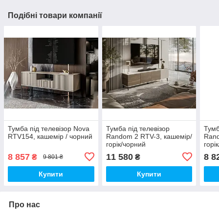
Подібні товари компанії
Тумба під телевізор Nova
Тумба під телевізор
Тумб
RTV154, кашемір / чорний
Random 2 RTV-3, кашемір/
Rand
горік/чорний
горі
8 857
11 580
8 8
₴
₴
9 801 ₴
Купити
Купити
Про нас