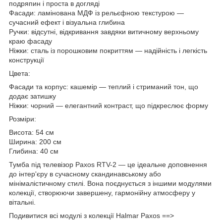
подряпин і проста в догляді
Фасади: ламінована МДФ із рельєфною текстурою —
сучасний ефект і візуальна глибина
Ручки: відсутні, відкривання завдяки витичному верхньому
краю фасаду
Ніжки: сталь із порошковим покриттям — надійність і легкість
конструкції
Цвета:
Фасади та корпус: кашемір — теплий і стриманий тон, що
додає затишку
Ніжки: чорний — елегантний контраст, що підкреслює форму
Розміри:
Висота: 54 см
Ширина: 200 см
Глибина: 40 см
Тумба під телевізор Paxos RTV-2 — це ідеальне доповнення
до інтер'єру в сучасному скандинавському або
мінімалістичному стилі. Вона поєднується з іншими модулями
колекції, створюючи завершену, гармонійну атмосферу у
вітальні.
Подивитися всі модулі з колекції Halmar Paxos ==>