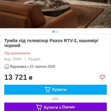
Тумба під телевізор Paxos RTV-2, кашемір/
чорний
Під замовлення
Код: 70981
Роздріб
Відправка з
22 серпня 2026
13 721
₴
Купити
або
Купити з