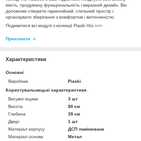
якість, продуману функціональність і виразний дизайн. Він
допоможе створити гармонійний, стильний простір і
організувати зберігання з комфортом і витонченістю.
Подивитися всі модулі з колекції Piaski Vici ==>
Приховати
Характеристики
Основні
Виробник
Piaski
Користувальницькі характеристики
Висувні ящики
3 шт
Висота
80 см
Глибина
39 см
Двері
1 шт
Матеріал корпусу
ДСП ламінована
Матеріал основи
Метал