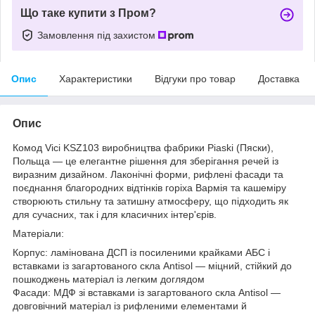
Що таке купити з Пром?
Замовлення під захистом
Опис
Характеристики
Відгуки про товар
Доставка
Опис
Комод Vici KSZ103 виробництва фабрики Piaski (Пяски),
Польща — це елегантне рішення для зберігання речей із
виразним дизайном. Лаконічні форми, рифлені фасади та
поєднання благородних відтінків горіха Вармія та кашеміру
створюють стильну та затишну атмосферу, що підходить як
для сучасних, так і для класичних інтер'єрів.
Матеріали:
Корпус: ламінована ДСП із посиленими крайками АБС і
вставками із загартованого скла Antisol — міцний, стійкий до
пошкоджень матеріал із легким доглядом
Фасади: МДФ зі вставками із загартованого скла Antisol —
довговічний матеріал із рифленими елементами й