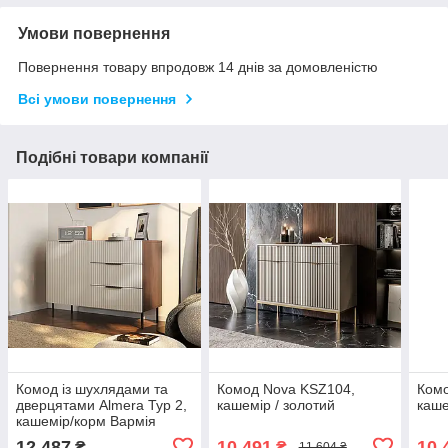
Умови повернення
Повернення товару впродовж 14 днів за домовленістю
Всі умови повернення
Подібні товари компанії
Комод із шухлядами та
Комод Nova KSZ104,
Комо
дверцятами Almera Typ 2,
кашемір / золотий
каше
кашемір/корм Вармія
12 487
10 491
10 
₴
₴
11 604 ₴