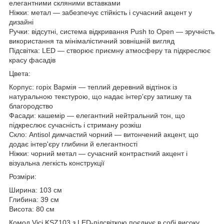
елегантними скляними вставками
Ніжки: метал — забезпечує стійкість і сучасний акцент у
дизайні
Ручки: відсутні, система відкривання Push to Open — зручність
використання та мінімалістичний зовнішній вигляд
Підсвітка: LED — створює приємну атмосферу та підкреслює
красу фасадів
Цвета:
Корпус: горіх Вармія — теплий деревний відтінок із
натуральною текстурою, що надає інтер'єру затишку та
благородство
Фасади: кашемір — елегантний нейтральний тон, що
підкреслює сучасність і стриману розкіш
Скло: Antisol димчастий чорний — витончений акцент, що
додає інтер'єру глибини й елегантності
Ніжки: чорний метал — сучасний контрастний акцент і
візуальна легкість конструкції
Розміри:
Ширина: 103 см
Глибина: 39 см
Висота: 80 см
Комод Vici KSZ103 з LED-підсвіткою поєднує в собі високу