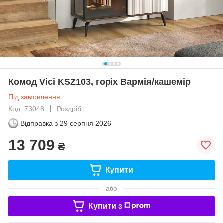
Комод Vici KSZ103, горіх Вармія/кашемір
Під замовлення
Код: 73048
Роздріб
Відправка з
29 серпня 2026
13 709
₴
Купити
або
Купити з