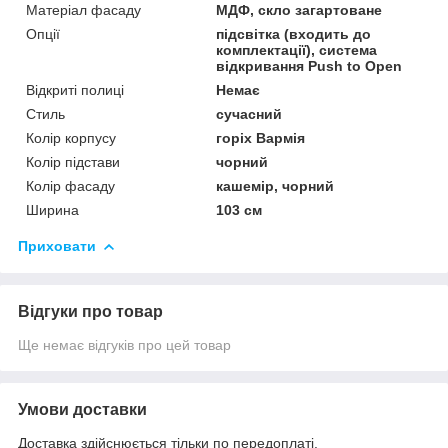
Матеріал фасаду
МДФ, скло загартоване
Опції
підсвітка (входить до
комплектації), система
відкривання Push to Open
Відкриті полиці
Немає
Стиль
сучасний
Колір корпусу
горіх Вармія
Колір підстави
чорний
Колір фасаду
кашемір, чорний
Ширина
103 см
Приховати
Відгуки про товар
Ще немає відгуків про цей товар
Умови доставки
Доставка здійснюється тільки по передоплаті.