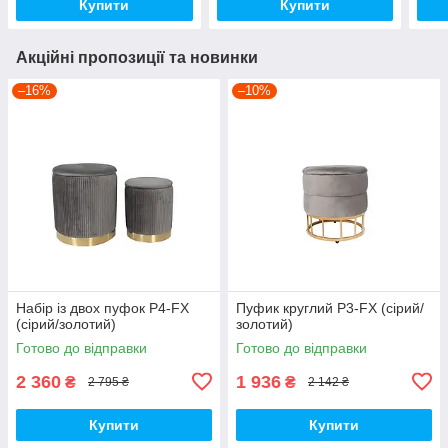
Купити
Купити
Акційні пропозиції та новинки
–16%
–10%
Набір із двох пуфок P4-FX
Пуфик круглий P3-FX (сірий/
(сірий/золотий)
золотий)
Готово до відправки
Готово до відправки
2 360
1 936
₴
₴
2 795 ₴
2 142 ₴
Купити
Купити