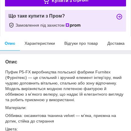
Купити з
Що таке купити з Пром?
Замовлення під захистом
Опис
Характеристики
Відгуки про товар
Доставка
Опис
Пуфик P5-FX виробництва польської фабрики Furnitex
(Фурнітекс) — це стильний і зручний елемент інтер'єру, який
чудово доповнить вітальню, спальню або зону відпочинку.
Модель вирізняється модною плетеною фактурою й
оббивкою з м'якого велюру, що надає їй елегантного вигляду
та робить приємною у використанні.
Матеріали:
Оббивка: оксамитова тканина velvet — м'яка, приємна на
дотик, стійка до стирання
Цвета: