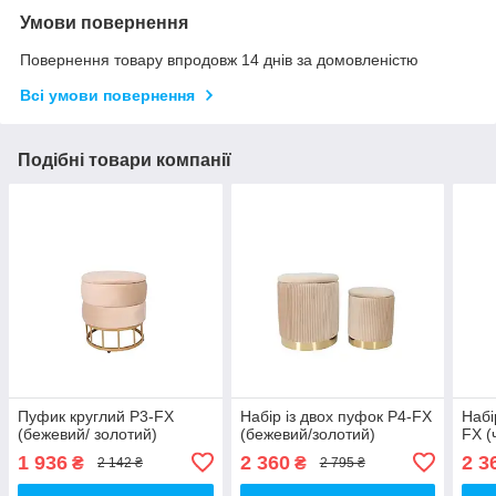
Умови повернення
Повернення товару впродовж 14 днів за домовленістю
Всі умови повернення
Подібні товари компанії
Пуфик круглий P3-FX
Набір із двох пуфок P4-FX
Набі
(бежевий/ золотий)
(бежевий/золотий)
FX (
1 936
2 360
2 3
₴
₴
2 142 ₴
2 795 ₴