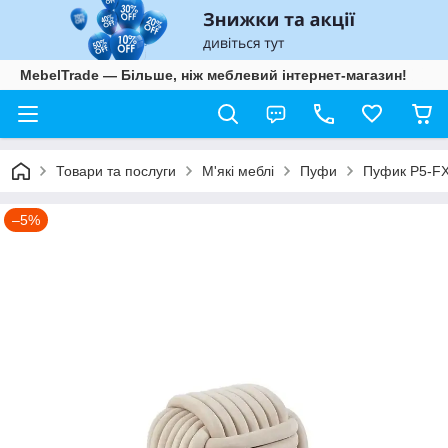
MebelTrade — Більше, ніж меблевий інтернет-магазин!
Товари та послуги
М'які меблі
Пуфи
Пуфик P5-FX
–5%