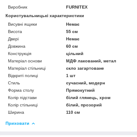
Виробник
FURNITEX
Користувальницькі характеристики
Висувні ящики
Немає
Висота
55 см
Двері
Немає
Довжина
60 см
Конструкція
цільний
Матеріал основи
МДФ лакований, метал
Матеріал стільниці
скло загартоване
Відкриті полиці
1 шт
Стиль
сучасний, модерн
Форма столу
Прямокутний
Колір підстави
білий глянець, хром
Колір стільниці
білий, прозорий
Ширина
110 см
Приховати