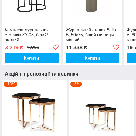
Комплект журнальних
Журнальний столик Bello
Журн
столиків ZY-08, білий/
B, 50x75, білий глянець/
A, 8
чорний
мідний
глян
3 219
11 338
19 
₴
₴
4 090 ₴
Купити
Купити
Акційні пропозиції та новинки
–10%
–8%