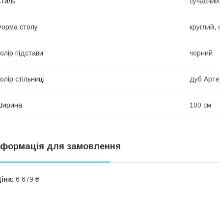
тиль
сучасний
орма столу
круглий,
олір підстави
чорний
олір стільниці
дуб Арте
Ширина
100 см
нформація для замовлення
іна:
6 679 ₴