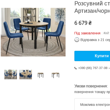
Розсувний ст
Артизан/чор
6 679 ₴
Під замовлення
Код
Відправка з 21 се
Купити
+380 (66) 767-37-08
повернення товару п