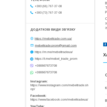
В
+380 (66) 767-37-08
Т
Р
+380 (73) 767-37-08
С
з
з
https://mebeltrade.com.ua/
mebeltrade.prom@gmail.com
https://m.me/mebeltradeua/
Х
https://t.me/mebel_trade_prom
+380667673708
+380667673708
Instagram
https://www.instagram.com/mebeltrade.sh
К
op/
Facebook
https://www.facebook.com/mebeltradeua/
В
YouTube