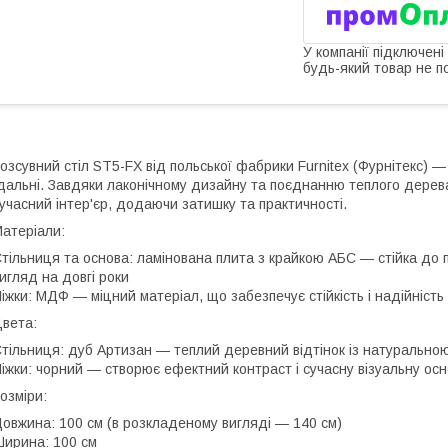
У компанії підключені
будь-який товар не п
озсувний стіл ST5-FX від польської фабрики Furnitex (Фурнітекс) —
дальні. Завдяки лаконічному дизайну та поєднанню теплого дерева
учасний інтер'єр, додаючи затишку та практичності.
атеріали:
тільниця та основа: ламінована плита з крайкою АБС — стійка до 
игляд на довгі роки
іжки: МДФ — міцний матеріал, що забезпечує стійкість і надійність 
вета:
тільниця: дуб Артизан — теплий деревний відтінок із натурально
іжки: чорний — створює ефектний контраст і сучасну візуальну осн
озміри:
овжина: 100 см (в розкладеному вигляді — 140 см)
ирина: 100 см