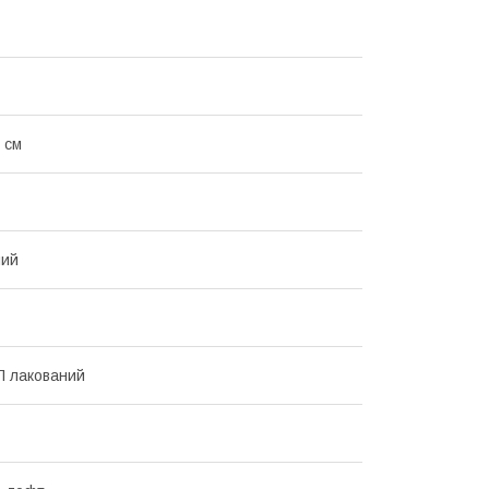
 см
ний
П лакований