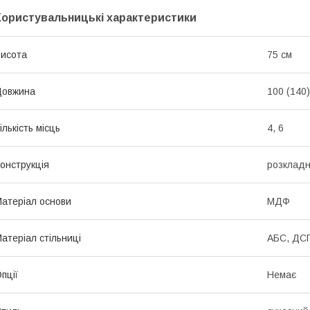
Користувальницькі характеристики
исота
75 см
Довжина
100 (140)
ількість місць
4, 6
онструкція
розклад
атеріал основи
МДФ
атеріал стільниці
АБС, ДС
пції
Немає