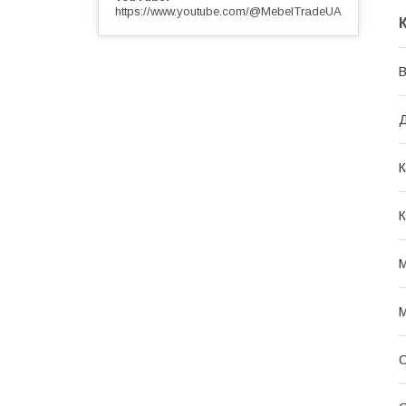
https://www.youtube.com/@MebelTradeUA
В
К
К
М
М
О