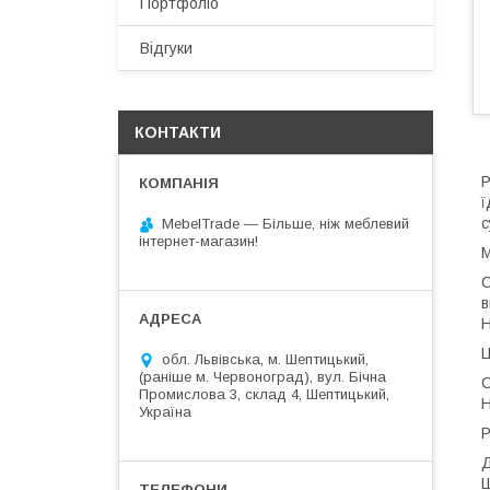
Портфоліо
Відгуки
КОНТАКТИ
Р
ї
с
MebelTrade — Більше, ніж меблевий
інтернет-магазин!
М
С
в
Н
Ц
обл. Львівська, м. Шептицький,
(раніше м. Червоноград), вул. Бічна
С
Промислова 3, склад 4, Шептицький,
Н
Україна
Р
Д
Ш