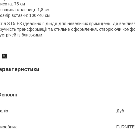
исота: 75 см
овщина стільниці: 1,8 см
озмір вставки: 100×40 см
тіл ST5-FX ідеально підійде для невеликих приміщень, де важлива 
ручність трансформації та стильне оформлення, створюючи комфор
устрічей із близькими.
арактеристики
Основні
олір
Дуб
иробник
FURNITE