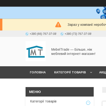
Зараз у компанії неробо
+380 (66) 767-37-08
+380 (73) 767-37-08
MebelTrade — Більше, ніж
меблевий інтернет-магазин!
ГОЛОВНА
КАТЕГОРІЇ ТОВАРІВ
АКЦІ
Категорії товарів