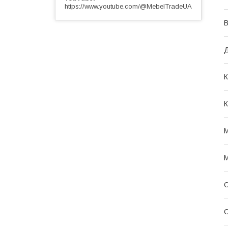
https://www.youtube.com/@MebelTradeUA
В
К
К
М
М
О
С