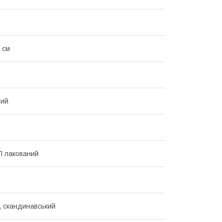
 см
ний
П лакований
, скандинавський