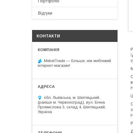
Портфоліо
Відгуки
КОНТАКТИ
Р
ї
с
MebelTrade — Більше, ніж меблевий
інтернет-магазин!
М
С
в
Н
Ц
обл. Львівська, м. Шептицький,
(раніше м. Червоноград), вул. Бічна
С
Промислова 3, склад 4, Шептицький,
з
Україна
Н
Р
Д