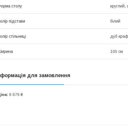
орма столу
круглий,
олір підстави
білий
олір стільниці
дуб краф
Ширина
100 см
нформація для замовлення
іна:
6 679 ₴