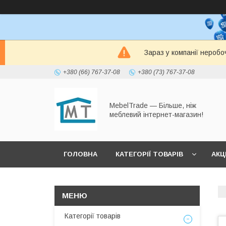
Зараз у компанії неробо
+380 (66) 767-37-08
+380 (73) 767-37-08
MebelTrade — Більше, ніж
меблевий інтернет-магазин!
ГОЛОВНА
КАТЕГОРІЇ ТОВАРІВ
АКЦІ
Категорії товарів