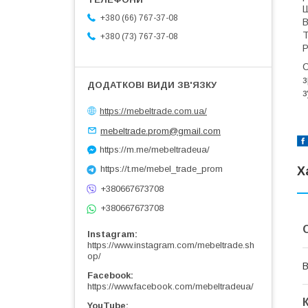
Ш
+380 (66) 767-37-08
В
Т
+380 (73) 767-37-08
Р
С
з
з
https://mebeltrade.com.ua/
mebeltrade.prom@gmail.com
https://m.me/mebeltradeua/
https://t.me/mebel_trade_prom
Х
+380667673708
+380667673708
Instagram
https://www.instagram.com/mebeltrade.sh
op/
В
Facebook
https://www.facebook.com/mebeltradeua/
YouTube