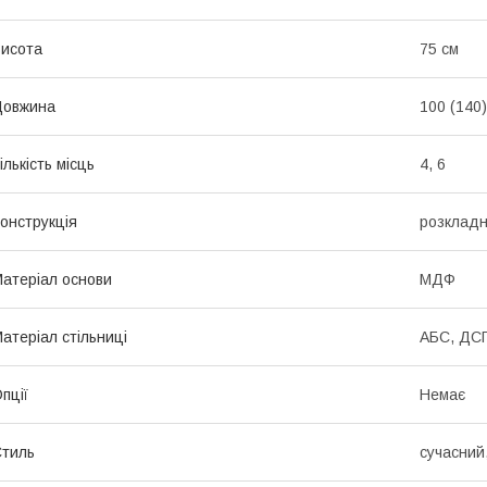
исота
75 см
Довжина
100 (140)
ількість місць
4, 6
онструкція
розклад
атеріал основи
МДФ
атеріал стільниці
АБС, ДС
пції
Немає
тиль
сучасний