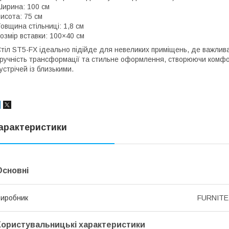
ирина: 100 см
исота: 75 см
овщина стільниці: 1,8 см
озмір вставки: 100×40 см
тіл ST5-FX ідеально підійде для невеликих приміщень, де важлива 
ручність трансформації та стильне оформлення, створюючи комфор
устрічей із близькими.
арактеристики
Основні
иробник
FURNITE
Користувальницькі характеристики