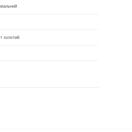
 овальний
т золотий