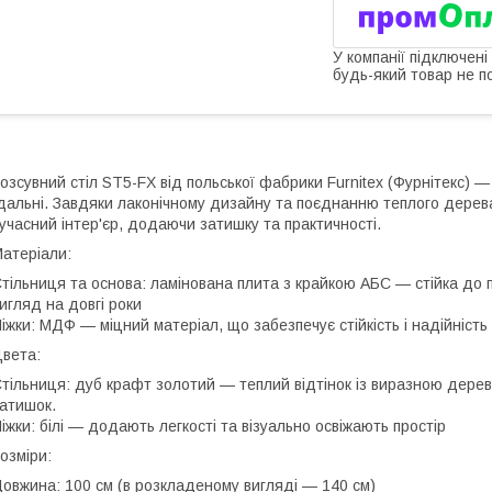
У компанії підключені
будь-який товар не п
озсувний стіл ST5-FX від польської фабрики Furnitex (Фурнітекс) —
дальні. Завдяки лаконічному дизайну та поєднанню теплого дерева
учасний інтер'єр, додаючи затишку та практичності.
атеріали:
тільниця та основа: ламінована плита з крайкою АБС — стійка до 
игляд на довгі роки
іжки: МДФ — міцний матеріал, що забезпечує стійкість і надійність 
вета:
тільниця: дуб крафт золотий — теплий відтінок із виразною дерев
атишок.
іжки: білі — додають легкості та візуально освіжають простір
озміри:
овжина: 100 см (в розкладеному вигляді — 140 см)